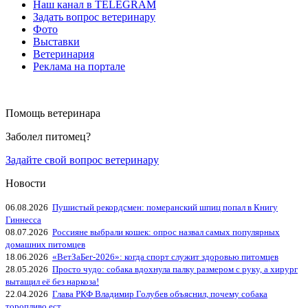
Наш канал в TELEGRAM
Задать вопрос ветеринару
Фото
Выставки
Ветеринария
Реклама на портале
Помощь ветеринара
Заболел питомец?
Задайте свой вопрос ветеринару
Новости
06.08.2026
Пушистый рекордсмен: померанский шпиц попал в Книгу
Гиннесса
08.07.2026
Россияне выбрали кошек: опрос назвал самых популярных
домашних питомцев
18.06.2026
«ВетЗаБег‑2026»: когда спорт служит здоровью питомцев
28.05.2026
Просто чудо: собака вдохнула палку размером с руку, а хирург
вытащил её без наркоза!
22.04.2026
Глава РКФ Владимир Голубев объяснил, почему собака
торопливо ест