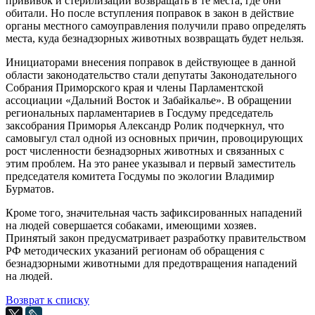
прививок и стерилизации возвращать в те места, где они
обитали. Но после вступления поправок в закон в действие
органы местного самоуправления получили право определять
места, куда безнадзорных животных возвращать будет нельзя.
Инициаторами внесения поправок в действующее в данной
области законодательство стали депутаты Законодательного
Собрания Приморского края и члены Парламентской
ассоциации «Дальний Восток и Забайкалье». В обращении
региональных парламентариев в Госдуму председатель
заксобрания Приморья Александр Ролик подчеркнул, что
самовыгул стал одной из основных причин, провоцирующих
рост численности безнадзорных животных и связанных с
этим проблем. На это ранее указывал и первый заместитель
председателя комитета Госдумы по экологии Владимир
Бурматов.
Кроме того, значительная часть зафиксированных нападений
на людей совершается собаками, имеющими хозяев.
Принятый закон предусматривает разработку правительством
РФ методических указаний регионам об обращения с
безнадзорными животными для предотвращения нападений
на людей.
Возврат к списку