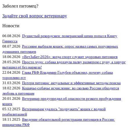
Заболел питомец?
Задайте свой вопрос ветеринару
Новости
06.08.2026
Пушистый рекордсмен: померанский шпиц попал в Книгу
Гиннесса
08.07.2026
Россияне выбрали кошек: опрос назвал самых популярных
домашних питомцев
18.06.2026
«ВетЗаБег‑2026»: когда спорт служит здоровью питомцев
28.05.2026
Просто чудо: собака вдохнула палку размером с руку, а хирург
вытащил её без наркоза!
22.04.2026
Глава РКФ Владимир Голубев объяснил, почему собака
торопливо ест
31.03.2026
Потеря питомца: актуальные и эффективные методы поиска
18.02.2026
Кошачье-собачье исчисление: во сколько России обходится
любовь к питомцам
20.01.2026
Ветеринар предупредил об опасности резкого пробуждения
кошек
05.12.2025
Ветеринарам удалось "подружить" кошек с водной
реабилитацией
18.11.2025
Введение обязательной регистрации питомцев в России:
инициатива РКФ