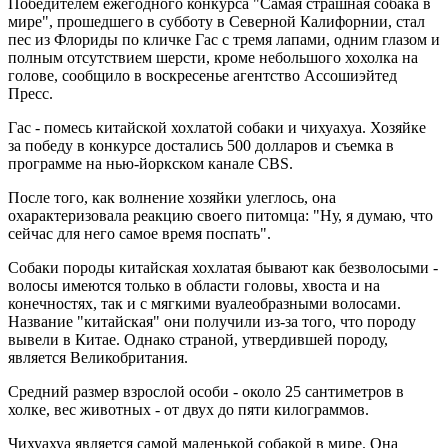
Победителем ежегодного конкурса "Самая страшная собака в
мире", прошедшего в субботу в Северной Калифорнии, стал
пес из Флориды по кличке Гас с тремя лапами, одним глазом и
полным отсутствием шерсти, кроме небольшого хохолка на
голове, сообщило в воскресенье агентство Ассошиэйтед
Пресс.
Гас - помесь китайской хохлатой собаки и чихуахуа. Хозяйке
за победу в конкурсе достались 500 долларов и съемка в
программе на нью-йоркском канале CBS.
После того, как волнение хозяйки улеглось, она
охарактеризовала реакцию своего питомца: "Ну, я думаю, что
сейчас для него самое время поспать".
Собаки породы китайская хохлатая бывают как безволосыми -
волосы имеются только в области головы, хвоста и на
конечностях, так и с мягкими вуалеобразными волосами.
Название "китайская" они получили из-за того, что породу
вывели в Китае. Однако страной, утвердившей породу,
является Великобритания.
Средний размер взрослой особи - около 25 сантиметров в
холке, вес животных - от двух до пяти килограммов.
Чихуахуа является самой маленькой собакой в мире. Она