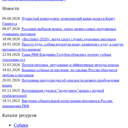
Новости
06.08.2026
Пушистый рекордсмен: померанский шпиц попал в Книгу
Гиннесса
08.07.2026
Россияне выбрали кошек: опрос назвал самых популярных
домашних питомцев
18.06.2026
«ВетЗаБег‑2026»: когда спорт служит здоровью питомцев
28.05.2026
Просто чудо: собака вдохнула палку размером с руку, а хирург
вытащил её без наркоза!
22.04.2026
Глава РКФ Владимир Голубев объяснил, почему собака
торопливо ест
31.03.2026
Потеря питомца: актуальные и эффективные методы поиска
18.02.2026
Кошачье-собачье исчисление: во сколько России обходится
любовь к питомцам
20.01.2026
Ветеринар предупредил об опасности резкого пробуждения
кошек
05.12.2025
Ветеринарам удалось "подружить" кошек с водной
реабилитацией
18.11.2025
Введение обязательной регистрации питомцев в России:
инициатива РКФ
Каталог ресурсов
Собаки