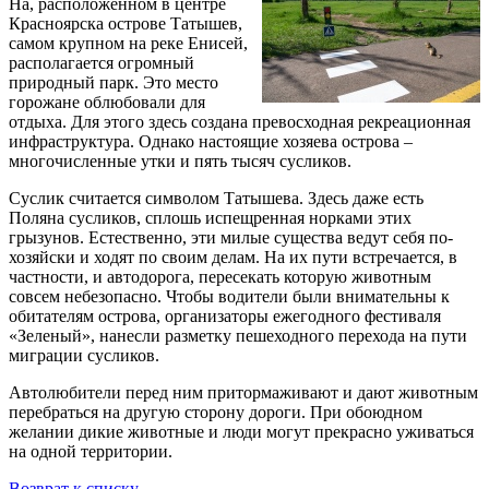
На, расположенном в центре
Красноярска острове Татышев,
самом крупном на реке Енисей,
располагается огромный
природный парк. Это место
горожане облюбовали для
отдыха. Для этого здесь создана превосходная рекреационная
инфраструктура. Однако настоящие хозяева острова –
многочисленные утки и пять тысяч сусликов.
Суслик считается символом Татышева. Здесь даже есть
Поляна сусликов, сплошь испещренная норками этих
грызунов. Естественно, эти милые существа ведут себя по-
хозяйски и ходят по своим делам. На их пути встречается, в
частности, и автодорога, пересекать которую животным
совсем небезопасно. Чтобы водители были внимательны к
обитателям острова, организаторы ежегодного фестиваля
«Зеленый», нанесли разметку пешеходного перехода на пути
миграции сусликов.
Автолюбители перед ним притормаживают и дают животным
перебраться на другую сторону дороги. При обоюдном
желании дикие животные и люди могут прекрасно уживаться
на одной территории.
Возврат к списку