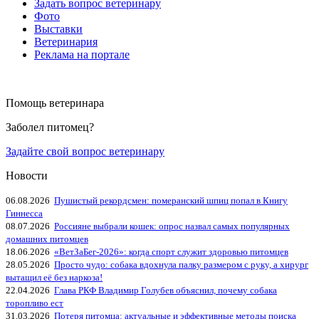
Задать вопрос ветеринару
Фото
Выставки
Ветеринария
Реклама на портале
Помощь ветеринара
Заболел питомец?
Задайте свой вопрос ветеринару
Новости
06.08.2026
Пушистый рекордсмен: померанский шпиц попал в Книгу
Гиннесса
08.07.2026
Россияне выбрали кошек: опрос назвал самых популярных
домашних питомцев
18.06.2026
«ВетЗаБег‑2026»: когда спорт служит здоровью питомцев
28.05.2026
Просто чудо: собака вдохнула палку размером с руку, а хирург
вытащил её без наркоза!
22.04.2026
Глава РКФ Владимир Голубев объяснил, почему собака
торопливо ест
31.03.2026
Потеря питомца: актуальные и эффективные методы поиска