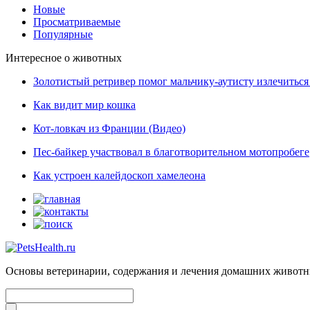
Новые
Просматриваемые
Популярные
Интересное о животных
Золотистый ретривер помог мальчику-аутисту излечиться 
Как видит мир кошка
Кот-ловкач из Франции (Видео)
Пес-байкер участвовал в благотворительном мотопробеге
Как устроен калейдоскоп хамелеона
Основы ветеринарии, содержания и лечения домашних живот