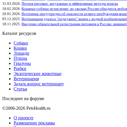
31.03.2026
Потеря питомца: актуальные и эффективные методы поиска
18.02.2026
Кошачье-собачье исчисление: во сколько России обходится любо
20.01.2026
Ветеринар предупредил об опасности резкого пробуждения коше
05.12.2025
Ветеринарам удалось "подружить" кошек с водной реабилитацие
18.11.2025
Введение обязательной регистрации питомцев в России: инициа
Каталог ресурсов
Собаки
Кошки
Лошади
Птицы
Грызуны
Рыбки
Экзотические животные
Ветеринария
Задать вопрос ветеринару
Статьи
Последнее на форуме
©2006-2026 PetsHealth.ru
О проекте
Размещение рекламы