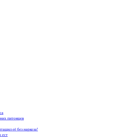
са
шних питомцев
тащил её без наркоза!
о ест