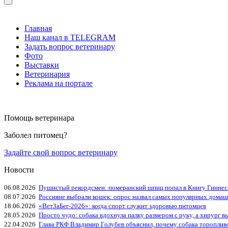
Главная
Наш канал в TELEGRAM
Задать вопрос ветеринару
Фото
Выставки
Ветеринария
Реклама на портале
Помощь ветеринара
Заболел питомец?
Задайте свой вопрос ветеринару
Новости
06.08.2026
Пушистый рекордсмен: померанский шпиц попал в Книгу Гиннес
08.07.2026
Россияне выбрали кошек: опрос назвал самых популярных дома
18.06.2026
«ВетЗаБег‑2026»: когда спорт служит здоровью питомцев
28.05.2026
Просто чудо: собака вдохнула палку размером с руку, а хирург вы
22.04.2026
Глава РКФ Владимир Голубев объяснил, почему собака тороплив