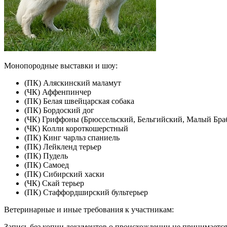
Монопородные выставки и шоу:
(ПК) Аляскинский маламут
(ЧК) Аффенпинчер
(ПК) Белая швейцарская собака
(ПК) Бордоский дог
(ЧК) Гриффоны (Брюссельский, Бельгийский, Малый Бра
(ЧК) Колли короткошерстный
(ПК) Кинг чарльз спаниель
(ПК) Лейкленд терьер
(ПК) Пудель
(ПК) Самоед
(ПК) Сибирский хаски
(ЧК) Скай терьер
(ПК) Стаффордширский бультерьер
Ветеринарные и иные требования к участникам:
Запись без копии документов о происхождении не принимается