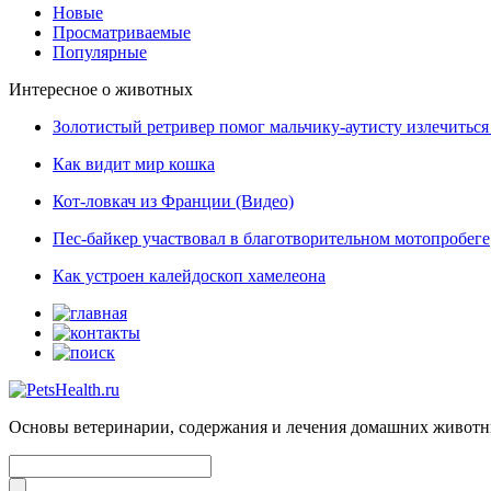
Новые
Просматриваемые
Популярные
Интересное о животных
Золотистый ретривер помог мальчику-аутисту излечиться 
Как видит мир кошка
Кот-ловкач из Франции (Видео)
Пес-байкер участвовал в благотворительном мотопробеге
Как устроен калейдоскоп хамелеона
Основы ветеринарии, содержания и лечения домашних живот