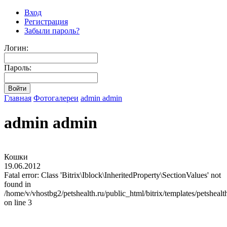
Вход
Регистрация
Забыли пароль?
Логин:
Пароль:
Главная
Фотогалереи
admin admin
admin admin
Кошки
19.06.2012
Fatal error: Class 'Bitrix\Iblock\InheritedProperty\SectionValues' not
found in
/home/v/vhostbg2/petshealth.ru/public_html/bitrix/templates/petshealt
on line 3