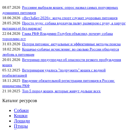
08.07.2026
Россияне выбрали кошек: опрос назвал самых популярных
домашних питомцев
18.06.2026
«ВетЗаБег‑2026»: когда спорт служит здоровью питомцев
28.05.2026
Просто чудо: собака вдохнула палку размером с руку, а хирург
вытащил её без наркоза!
22.04.2026
Глава РКФ Владимир Голубев объяснил, почему собака
торопливо ест
31.03.2026
Потеря питомца: актуальные и эффективные методы поиска
18.02.2026
Кошачье-собачье исчисление: во сколько России обходится
любовь к питомцам
20.01.2026
Ветеринар предупредил об опасности резкого пробуждения
кошек
05.12.2025
Ветеринарам удалось "подружить" кошек с водной
реабилитацией
18.11.2025
Введение обязательной регистрации питомцев в России:
инициатива РКФ
21.10.2025
Топ-5 пород кошек, которые живут дольше всех
Каталог ресурсов
Собаки
Кошки
Лошади
Птицы