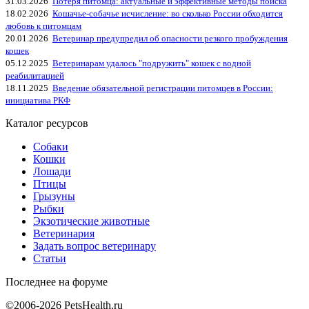
31.03.2026
Потеря питомца: актуальные и эффективные методы поиска
18.02.2026
Кошачье-собачье исчисление: во сколько России обходится
любовь к питомцам
20.01.2026
Ветеринар предупредил об опасности резкого пробуждения
кошек
05.12.2025
Ветеринарам удалось "подружить" кошек с водной
реабилитацией
18.11.2025
Введение обязательной регистрации питомцев в России:
инициатива РКФ
Каталог ресурсов
Собаки
Кошки
Лошади
Птицы
Грызуны
Рыбки
Экзотические животные
Ветеринария
Задать вопрос ветеринару
Статьи
Последнее на форуме
©2006-2026 PetsHealth.ru