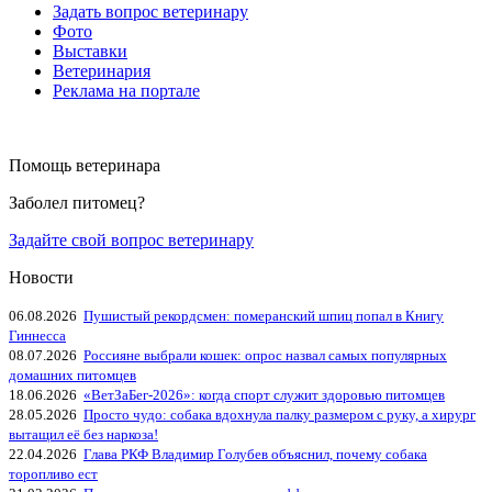
Задать вопрос ветеринару
Фото
Выставки
Ветеринария
Реклама на портале
Помощь ветеринара
Заболел питомец?
Задайте свой вопрос ветеринару
Новости
06.08.2026
Пушистый рекордсмен: померанский шпиц попал в Книгу
Гиннесса
08.07.2026
Россияне выбрали кошек: опрос назвал самых популярных
домашних питомцев
18.06.2026
«ВетЗаБег‑2026»: когда спорт служит здоровью питомцев
28.05.2026
Просто чудо: собака вдохнула палку размером с руку, а хирург
вытащил её без наркоза!
22.04.2026
Глава РКФ Владимир Голубев объяснил, почему собака
торопливо ест