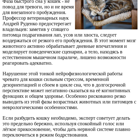
Фаза быстрого сна у кошек - не
повод для тревоги, но и не время
для внезапного пробуждения.
Профессор ветеринарных наук
Андрей Руденко предостерегает
владельцев: заметив у спящего
питомца подрагивания лап, усов или хвоста, следует
воздержаться от резкого его пробуждения. В этот момент мозг
животного активно обрабатывает дневные впечатления и
моделирует поведенческие сценарии, а тело, находясь в
естественном мышечном параличе, лишено возможности
реагировать адекватно.
Нарушение этой тонкой нейрофизиологической работы
чревато для кошки сильным стрессом, временной
дезориентацией и сбоем в цикле сна, что в долгосрочной
перспективе может негативно сказаться на её когнитивных
функциях и общем здоровье. Особенно рискованно резко
выводить из этой фазы возрастных животных или питомцев с
неврологическими особенностями.
Если разбудить кошку необходимо, эксперт советует делать
это предельно бережно, используя спокойный голос или
лёгкое прикосновение, чтобы дать нервной системе плавно
переключиться в режим бодрствования.