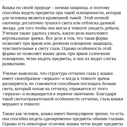
Кошка по своей природе – ночная хищница, и поэтому
способна видеть предметы при такой освещенности, которая
для человека является кромешной тьмой. Этой ночной
охотнице достаточно лунного света или отблеска далекой
звезды, для того чтобы она могла в темноте увидеть добычу.
Ученым также удалось узнать, какую роль выполняют
вертикальные зрачки. Все дело в том, что такая форма
позволяет при ярком или дневном освещении защищать,
чувствительные к свету глаза. Однако особенность этой
формы не позволяет кошке днем, при ярком солнечном
освещении, четко видеть предметы, и она их видит слегка
размытыми.
Ученые выяснили, что структура сетчатки глаза у кошки
имеет своеобразное «зеркало» и когда в темноте зрачок
расширяется, он становится способным поглощать больше
света, который попав на сетчатку, отражается от этого
«зеркала» и возвращается в нервное окончание. Благодаря
такой светоотражательной особенности сетчатки, глаза кошки
мерцают в темноте.
Также как человек, кошка имеет бинокулярное зрение, то есть,
она способна видеть одновременно предметы обоими глазами.
Однако есть некоторые отличия: кошки четче видят предметы