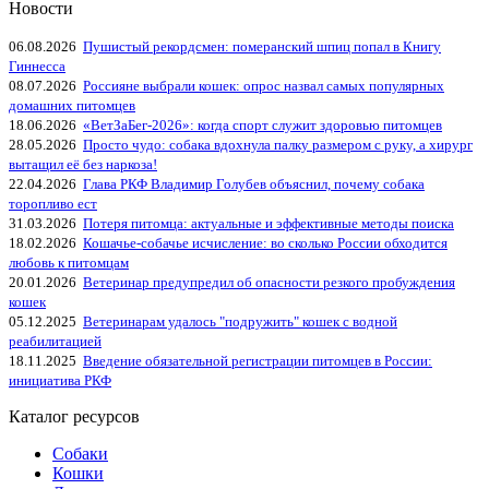
Новости
06.08.2026
Пушистый рекордсмен: померанский шпиц попал в Книгу
Гиннесса
08.07.2026
Россияне выбрали кошек: опрос назвал самых популярных
домашних питомцев
18.06.2026
«ВетЗаБег‑2026»: когда спорт служит здоровью питомцев
28.05.2026
Просто чудо: собака вдохнула палку размером с руку, а хирург
вытащил её без наркоза!
22.04.2026
Глава РКФ Владимир Голубев объяснил, почему собака
торопливо ест
31.03.2026
Потеря питомца: актуальные и эффективные методы поиска
18.02.2026
Кошачье-собачье исчисление: во сколько России обходится
любовь к питомцам
20.01.2026
Ветеринар предупредил об опасности резкого пробуждения
кошек
05.12.2025
Ветеринарам удалось "подружить" кошек с водной
реабилитацией
18.11.2025
Введение обязательной регистрации питомцев в России:
инициатива РКФ
Каталог ресурсов
Собаки
Кошки