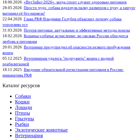
18.06.2026
«ВетЗаБег‑2026»: когда спорт служит здоровью питомцев
28.05.2026
Просто чудо: собака вдохнула палку размером с руку, а хирург
вытащил её без наркоза!
22.04.2026
Глава РКФ Владимир Голубев объяснил, почему собака
торопливо ест
31.03.2026
Потеря питомца: актуальные и эффективные методы поиска
18.02.2026
Кошачье-собачье исчисление: во сколько России обходится
любовь к питомцам
20.01.2026
Ветеринар предупредил об опасности резкого пробуждения
кошек
05.12.2025
Ветеринарам удалось "подружить" кошек с водной
реабилитацией
18.11.2025
Введение обязательной регистрации питомцев в России:
инициатива РКФ
Каталог ресурсов
Собаки
Кошки
Лошади
Птицы
Грызуны
Рыбки
Экзотические животные
Ветеринария