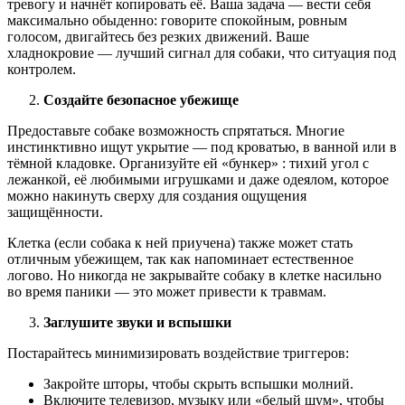
тревогу и начнёт копировать её. Ваша задача — вести себя
максимально обыденно: говорите спокойным, ровным
голосом, двигайтесь без резких движений. Ваше
хладнокровие — лучший сигнал для собаки, что ситуация под
контролем.
Создайте безопасное убежище
Предоставьте собаке возможность спрятаться. Многие
инстинктивно ищут укрытие — под кроватью, в ванной или в
тёмной кладовке. Организуйте ей «бункер» : тихий угол с
лежанкой, её любимыми игрушками и даже одеялом, которое
можно накинуть сверху для создания ощущения
защищённости.
Клетка (если собака к ней приучена) также может стать
отличным убежищем, так как напоминает естественное
логово. Но никогда не закрывайте собаку в клетке насильно
во время паники — это может привести к травмам.
Заглушите звуки и вспышки
Постарайтесь минимизировать воздействие триггеров:
Закройте шторы, чтобы скрыть вспышки молний.
Включите телевизор, музыку или «белый шум», чтобы