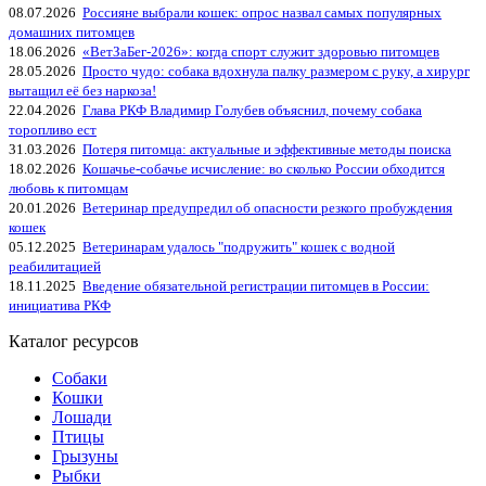
08.07.2026
Россияне выбрали кошек: опрос назвал самых популярных
домашних питомцев
18.06.2026
«ВетЗаБег‑2026»: когда спорт служит здоровью питомцев
28.05.2026
Просто чудо: собака вдохнула палку размером с руку, а хирург
вытащил её без наркоза!
22.04.2026
Глава РКФ Владимир Голубев объяснил, почему собака
торопливо ест
31.03.2026
Потеря питомца: актуальные и эффективные методы поиска
18.02.2026
Кошачье-собачье исчисление: во сколько России обходится
любовь к питомцам
20.01.2026
Ветеринар предупредил об опасности резкого пробуждения
кошек
05.12.2025
Ветеринарам удалось "подружить" кошек с водной
реабилитацией
18.11.2025
Введение обязательной регистрации питомцев в России:
инициатива РКФ
Каталог ресурсов
Собаки
Кошки
Лошади
Птицы
Грызуны
Рыбки