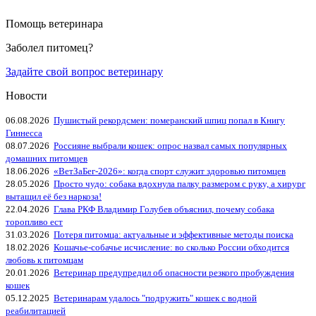
Помощь ветеринара
Заболел питомец?
Задайте свой вопрос ветеринару
Новости
06.08.2026
Пушистый рекордсмен: померанский шпиц попал в Книгу
Гиннесса
08.07.2026
Россияне выбрали кошек: опрос назвал самых популярных
домашних питомцев
18.06.2026
«ВетЗаБег‑2026»: когда спорт служит здоровью питомцев
28.05.2026
Просто чудо: собака вдохнула палку размером с руку, а хирург
вытащил её без наркоза!
22.04.2026
Глава РКФ Владимир Голубев объяснил, почему собака
торопливо ест
31.03.2026
Потеря питомца: актуальные и эффективные методы поиска
18.02.2026
Кошачье-собачье исчисление: во сколько России обходится
любовь к питомцам
20.01.2026
Ветеринар предупредил об опасности резкого пробуждения
кошек
05.12.2025
Ветеринарам удалось "подружить" кошек с водной
реабилитацией