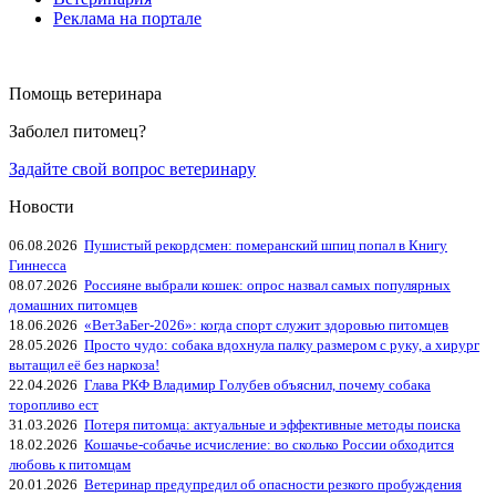
Реклама на портале
Помощь ветеринара
Заболел питомец?
Задайте свой вопрос ветеринару
Новости
06.08.2026
Пушистый рекордсмен: померанский шпиц попал в Книгу
Гиннесса
08.07.2026
Россияне выбрали кошек: опрос назвал самых популярных
домашних питомцев
18.06.2026
«ВетЗаБег‑2026»: когда спорт служит здоровью питомцев
28.05.2026
Просто чудо: собака вдохнула палку размером с руку, а хирург
вытащил её без наркоза!
22.04.2026
Глава РКФ Владимир Голубев объяснил, почему собака
торопливо ест
31.03.2026
Потеря питомца: актуальные и эффективные методы поиска
18.02.2026
Кошачье-собачье исчисление: во сколько России обходится
любовь к питомцам
20.01.2026
Ветеринар предупредил об опасности резкого пробуждения