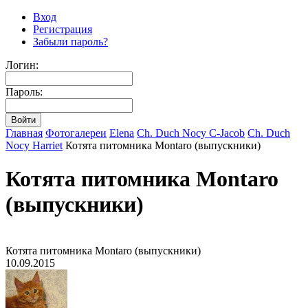
Вход
Регистрация
Забыли пароль?
Логин:
Пароль:
Главная
Фотогалереи
Elena
Ch. Duch Nocy C-Jacob
Ch. Duch
Nocy Harriet
Котята питомника Montaro (выпускники)
Котята питомника Montaro
(выпускники)
Котята питомника Montaro (выпускники)
10.09.2015