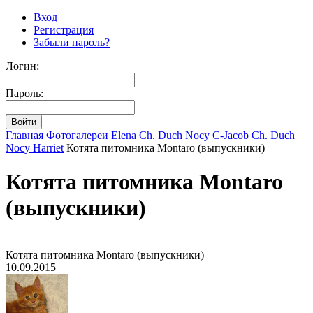
Вход
Регистрация
Забыли пароль?
Логин:
Пароль:
Главная
Фотогалереи
Elena
Ch. Duch Nocy C-Jacob
Ch. Duch
Nocy Harriet
Котята питомника Montaro (выпускники)
Котята питомника Montaro
(выпускники)
Котята питомника Montaro (выпускники)
10.09.2015