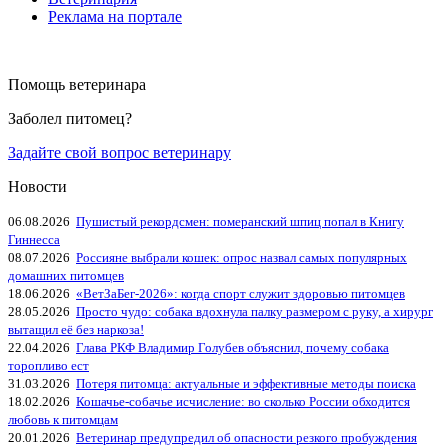
Реклама на портале
Помощь ветеринара
Заболел питомец?
Задайте свой вопрос ветеринару
Новости
06.08.2026
Пушистый рекордсмен: померанский шпиц попал в Книгу
Гиннесса
08.07.2026
Россияне выбрали кошек: опрос назвал самых популярных
домашних питомцев
18.06.2026
«ВетЗаБег‑2026»: когда спорт служит здоровью питомцев
28.05.2026
Просто чудо: собака вдохнула палку размером с руку, а хирург
вытащил её без наркоза!
22.04.2026
Глава РКФ Владимир Голубев объяснил, почему собака
торопливо ест
31.03.2026
Потеря питомца: актуальные и эффективные методы поиска
18.02.2026
Кошачье-собачье исчисление: во сколько России обходится
любовь к питомцам
20.01.2026
Ветеринар предупредил об опасности резкого пробуждения