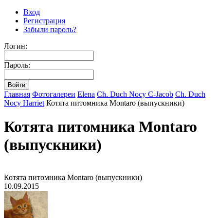
Вход
Регистрация
Забыли пароль?
Логин:
Пароль:
Главная
Фотогалереи
Elena
Ch. Duch Nocy C-Jacob
Ch. Duch
Nocy Harriet
Котята питомника Montaro (выпускники)
Котята питомника Montaro
(выпускники)
Котята питомника Montaro (выпускники)
10.09.2015