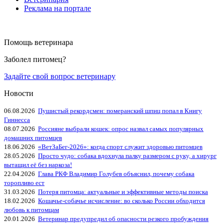
Реклама на портале
Помощь ветеринара
Заболел питомец?
Задайте свой вопрос ветеринару
Новости
06.08.2026
Пушистый рекордсмен: померанский шпиц попал в Книгу
Гиннесса
08.07.2026
Россияне выбрали кошек: опрос назвал самых популярных
домашних питомцев
18.06.2026
«ВетЗаБег‑2026»: когда спорт служит здоровью питомцев
28.05.2026
Просто чудо: собака вдохнула палку размером с руку, а хирург
вытащил её без наркоза!
22.04.2026
Глава РКФ Владимир Голубев объяснил, почему собака
торопливо ест
31.03.2026
Потеря питомца: актуальные и эффективные методы поиска
18.02.2026
Кошачье-собачье исчисление: во сколько России обходится
любовь к питомцам
20.01.2026
Ветеринар предупредил об опасности резкого пробуждения