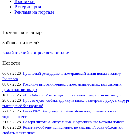
Выставки
Ветеринария
Реклама на портале
Помощь ветеринара
Заболел питомец?
Задайте свой вопрос ветеринару
Новости
06.08.2026
Пушистый рекордсмен: померанский шпиц попал в Книгу
Гиннесса
08.07.2026
Россияне выбрали кошек: опрос назвал самых популярных
домашних питомцев
18.06.2026
«ВетЗаБег‑2026»: когда спорт служит здоровью питомцев
28.05.2026
Просто чудо: собака вдохнула палку размером с руку, а хирург
вытащил её без наркоза!
22.04.2026
Глава РКФ Владимир Голубев объяснил, почему собака
торопливо ест
31.03.2026
Потеря питомца: актуальные и эффективные методы поиска
18.02.2026
Кошачье-собачье исчисление: во сколько России обходится
любовь к питомцам