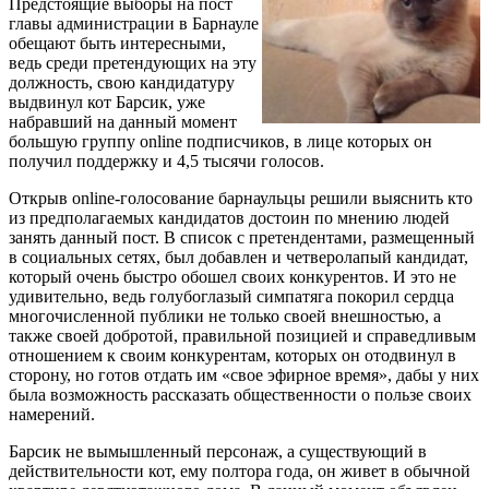
Предстоящие выборы на пост
главы администрации в Барнауле
обещают быть интересными,
ведь среди претендующих на эту
должность, свою кандидатуру
выдвинул кот Барсик, уже
набравший на данный момент
большую группу online подписчиков, в лице которых он
получил поддержку и 4,5 тысячи голосов.
Открыв online-голосование барнаульцы решили выяснить кто
из предполагаемых кандидатов достоин по мнению людей
занять данный пост. В список с претендентами, размещенный
в социальных сетях, был добавлен и четверолапый кандидат,
который очень быстро обошел своих конкурентов. И это не
удивительно, ведь голубоглазый симпатяга покорил сердца
многочисленной публики не только своей внешностью, а
также своей добротой, правильной позицией и справедливым
отношением к своим конкурентам, которых он отодвинул в
сторону, но готов отдать им «свое эфирное время», дабы у них
была возможность рассказать общественности о пользе своих
намерений.
Барсик не вымышленный персонаж, а существующий в
действительности кот, ему полтора года, он живет в обычной