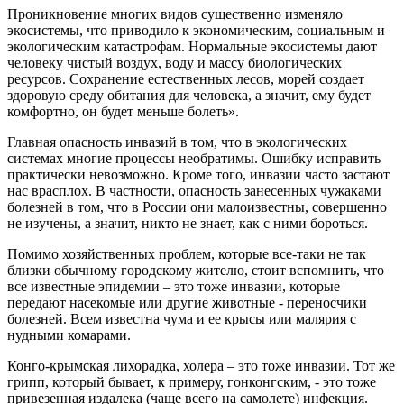
Проникновение многих видов существенно изменяло
экосистемы, что приводило к экономическим, социальным и
экологическим катастрофам. Нормальные экосистемы дают
человеку чистый воздух, воду и массу биологических
ресурсов. Сохранение естественных лесов, морей создает
здоровую среду обитания для человека, а значит, ему будет
комфортно, он будет меньше болеть».
Главная опасность инвазий в том, что в экологических
системах многие процессы необратимы. Ошибку исправить
практически невозможно. Кроме того, инвазии часто застают
нас врасплох. В частности, опасность занесенных чужаками
болезней в том, что в России они малоизвестны, совершенно
не изучены, а значит, никто не знает, как с ними бороться.
Помимо хозяйственных проблем, которые все-таки не так
близки обычному городскому жителю, стоит вспомнить, что
все известные эпидемии – это тоже инвазии, которые
передают насекомые или другие животные - переносчики
болезней. Всем известна чума и ее крысы или малярия с
нудными комарами.
Конго-крымская лихорадка, холера – это тоже инвазии. Тот же
грипп, который бывает, к примеру, гонконгским, - это тоже
привезенная издалека (чаще всего на самолете) инфекция.