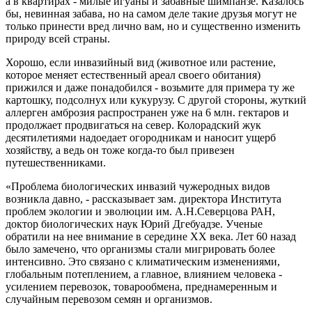
а в квартирах - милые игуаны и забавные шимпанзе. Казалось
бы, невинная забава, но на самом деле такие друзья могут не
только принести вред лично вам, но и существенно изменить
природу всей страны.
Хорошо, если инвазийный вид (животное или растение,
которое меняет естественный ареал своего обитания)
прижился и даже понадобился - возьмите для примера ту же
картошку, подсолнух или кукурузу. С другой стороны, жуткий
аллерген амброзия распространен уже на 6 млн. гектаров и
продолжает продвигаться на север. Колорадский жук
десятилетиями надоедает огородникам и наносит ущерб
хозяйству, а ведь он тоже когда-то был привезен
путешественниками.
«Проблема биологических инвазий чужеродных видов
возникла давно, - рассказывает зам. директора Института
проблем экологии и эволюции им. А.Н.Северцова РАН,
доктор биологических наук Юрий Дгебуадзе. Ученые
обратили на нее внимание в середине ХХ века. Лет 60 назад
было замечено, что организмы стали мигрировать более
интенсивно. Это связано с климатическим изменениями,
глобальным потеплением, а главное, влиянием человека -
усилением перевозок, товарообмена, преднамеренным и
случайным перевозом семян и организмов.