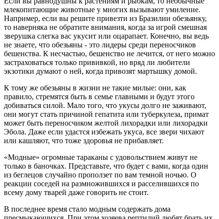
Если вы равнодушны к растениям и рыбкам, то необычные
млекопитающие животные у многих вызывают умиление.
Например, если вы решите привезти из Бразилии обезьянку,
то наверняка не обратите внимания, когда за игрой смешная
зверушка слегка вас укусит или оцарапает. Конечно, вы ведь
не знаете, что обезьяны - это лидеры среди переносчиков
бешенства. К несчастью, бешенство не лечится, от него можно
застраховаться только прививкой, но вряд ли любители
экзотики думают о ней, когда привозят мартышку домой.
К тому же обезьяны в жизни не такие милые: они, как
правило, стремятся быть в семье главными и будут этого
добиваться силой. Мало того, что укусы долго не заживают,
они могут стать причиной гепатита или туберкулеза, примат
может быть переносчиком желтой лихорадки или лихорадки
Эбола. Даже если удастся избежать укуса, все звери чихают
или кашляют, что тоже здоровья не прибавляет.
«Модные» огромные тараканы с удовольствием живут не
только в баночках. Представьте, что будет с вами, когда один
из беглецов случайно проползет по вам темной ночью. О
реакции соседей на размножившихся и расселившихся по
всему дому тварей даже говорить не стоит.
В последнее время стало модным содержать дома
пресмыкающихся. При этом хозяева рептилий любят брать их