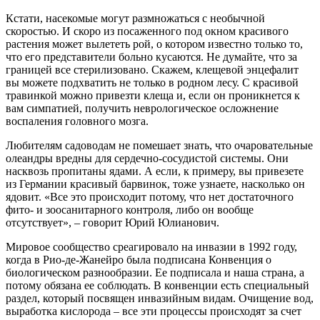
Кстати, насекомые могут размножаться с необычной
скоростью. И скоро из посаженного под окном красивого
растения может вылететь рой, о котором известно только то,
что его представители больно кусаются. Не думайте, что за
границей все стерилизовано. Скажем, клещевой энцефалит
вы можете подхватить не только в родном лесу. С красивой
травинкой можно привезти клеща и, если он проникнется к
вам симпатией, получить неврологическое осложнение
воспаления головного мозга.
Любителям садоводам не помешает знать, что очаровательные
олеандры вредны для сердечно-сосудистой системы. Они
насквозь пропитаны ядами. А если, к примеру, вы привезете
из Германии красивый барвинок, тоже узнаете, насколько он
ядовит. «Все это происходит потому, что нет достаточного
фито- и зоосанитарного контроля, либо он вообще
отсутствует», – говорит Юрий Юлианович.
Мировое сообщество среагировало на инвазии в 1992 году,
когда в Рио-де-Жанейро была подписана Конвенция о
биологическом разнообразии. Ее подписала и наша страна, а
потому обязана ее соблюдать. В конвенции есть специальный
раздел, который посвящен инвазийным видам. Очищение вод,
выработка кислорода – все эти процессы происходят за счет