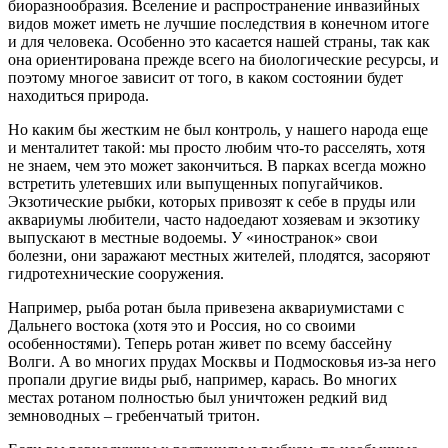
биоразнообразия. Вселение и распространение инвазийных
видов может иметь не лучшие последствия в конечном итоге
и для человека. Особенно это касается нашей страны, так как
она ориентирована прежде всего на биологические ресурсы, и
поэтому многое зависит от того, в каком состоянии будет
находиться природа.
Но каким бы жестким не был контроль, у нашего народа еще
и менталитет такой: мы просто любим что-то расселять, хотя
не знаем, чем это может закончиться. В парках всегда можно
встретить улетевших или выпущенных попугайчиков.
Экзотические рыбки, которых привозят к себе в пруды или
аквариумы любители, часто надоедают хозяевам и экзотику
выпускают в местные водоемы. У «иностранок» свои
болезни, они заражают местных жителей, плодятся, засоряют
гидротехнические сооружения.
Например, рыба ротан была привезена аквариумистами с
Дальнего востока (хотя это и Россия, но со своими
особенностями). Теперь ротан живет по всему бассейну
Волги. А во многих прудах Москвы и Подмосковья из-за него
пропали другие виды рыб, например, карась. Во многих
местах ротаном полностью был уничтожен редкий вид
земноводных – гребенчатый тритон.