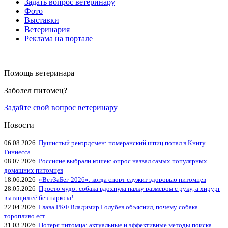
Задать вопрос ветеринару
Фото
Выставки
Ветеринария
Реклама на портале
Помощь ветеринара
Заболел питомец?
Задайте свой вопрос ветеринару
Новости
06.08.2026
Пушистый рекордсмен: померанский шпиц попал в Книгу
Гиннесса
08.07.2026
Россияне выбрали кошек: опрос назвал самых популярных
домашних питомцев
18.06.2026
«ВетЗаБег‑2026»: когда спорт служит здоровью питомцев
28.05.2026
Просто чудо: собака вдохнула палку размером с руку, а хирург
вытащил её без наркоза!
22.04.2026
Глава РКФ Владимир Голубев объяснил, почему собака
торопливо ест
31.03.2026
Потеря питомца: актуальные и эффективные методы поиска