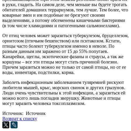
в руки, гладить. На самом деле, чем меньше вы будете трогать
обитателей домашних террариумов, тем лучше. Тем более, что
коварные змеи и им подобные не брезгуют своими
выделениями, а потому обсеменены кишечными бактериями
(в том числе хламидиями и патогенными сальмонеллами).
От птиц человек может заразиться туберкулезом, бруцеллезом,
орнитозом (птичьим бешенством) или пситакозом. Кстати,
птицы часто болеют туберкулезом именно в неволе. По
разным данным им заражено от 15 до 55% попугаев.
Канарейки, щеглы, экзотические фазаны и страусы, а так же
коршуны – все эти птицы могут стать причиной болезни.
Причем заразиться можно не только от самой птицы, но от ее
воды, инвентаря, подстилки, корма.
Заболеть инфекционным заболеванием туляремией рискуют
любители мышей, крыс, морских свинок и других грызунов.
Люди очень чувствительны к этой инфекции, а заразиться ей
можно всего лишь погладив зверушку. Животные и птицы
могут заразить человека токсоплазмозом.
Источник: Источник
Возврат к списку