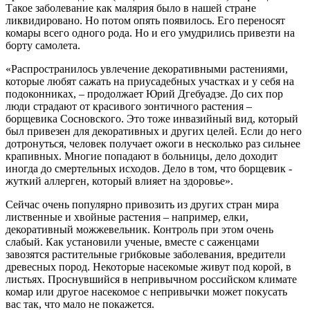
Такое заболевание как малярия было в нашей стране
ликвидировано. Но потом опять появилось. Его переносят
комары всего одного рода. Но и его умудрились привезти на
борту самолета.
«Распространилось увлечение декоративными растениями,
которые любят сажать на приусадебных участках и у себя на
подоконниках, – продолжает Юрий Дгебуадзе. До сих пор
люди страдают от красивого зонтичного растения –
борщевика Сосновского. Это тоже инвазийный вид, который
был привезен для декоративных и других целей. Если до него
дотронуться, человек получает ожоги в несколько раз сильнее
крапивных. Многие попадают в больницы, дело доходит
иногда до смертельных исходов. Дело в том, что борщевик -
жуткий аллерген, который влияет на здоровье».
Сейчас очень популярно привозить из других стран мира
лиственные и хвойные растения – например, елки,
декоративный можжевельник. Контроль при этом очень
слабый. Как установили ученые, вместе с саженцами
завозятся растительные грибковые заболевания, вредители
древесных пород. Некоторые насекомые живут под корой, в
листьях. Проснувшийся в непривычном российском климате
комар или другое насекомое с непривычки может покусать
вас так, что мало не покажется.