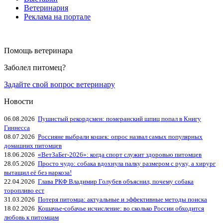
Ветеринария
Реклама на портале
Помощь ветеринара
Заболел питомец?
Задайте свой вопрос ветеринару
Новости
06.08.2026
Пушистый рекордсмен: померанский шпиц попал в Книгу
Гиннесса
08.07.2026
Россияне выбрали кошек: опрос назвал самых популярных
домашних питомцев
18.06.2026
«ВетЗаБег‑2026»: когда спорт служит здоровью питомцев
28.05.2026
Просто чудо: собака вдохнула палку размером с руку, а хирург
вытащил её без наркоза!
22.04.2026
Глава РКФ Владимир Голубев объяснил, почему собака
торопливо ест
31.03.2026
Потеря питомца: актуальные и эффективные методы поиска
18.02.2026
Кошачье-собачье исчисление: во сколько России обходится
любовь к питомцам