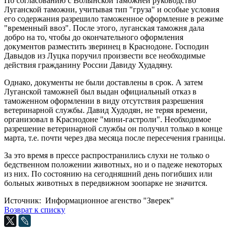
По согласованию с Волынской таможней руководство
Луганской таможни, учитывая тип "груза" и особые условия
его содержания разрешило таможенное оформление в режиме
"временный ввоз". После этого, луганская таможня дала
добро на то, чтобы до окончательного оформления
документов разместить зверинец в Краснодоне. Господин
Давыдов из Луцка поручил произвести все необходимые
действия гражданину России Давиду Худадяну.
Однако, документы не были доставлены в срок. А затем
Луганской таможней был выдан официальный отказ в
таможенном оформлении в виду отсутствия разрешения
ветеринарной службы. Давид Худодян, не теряя времени,
организовал в Краснодоне "мини-гастроли". Необходимое
разрешение ветеринарной службы он получил только в конце
марта, т.е. почти через два месяца после пересечения границы.
За это время в прессе распространились слухи не только о
бедственном положении животных, но и о падеже некоторых
из них. По состоянию на сегодняшний день погибших или
больных животных в передвижном зоопарке не значится.
Источник: Информационное агенство "Зверек"
Возврат к списку