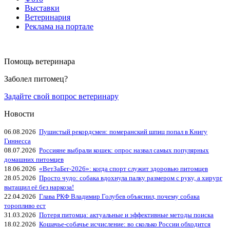
Выставки
Ветеринария
Реклама на портале
Помощь ветеринара
Заболел питомец?
Задайте свой вопрос ветеринару
Новости
06.08.2026
Пушистый рекордсмен: померанский шпиц попал в Книгу
Гиннесса
08.07.2026
Россияне выбрали кошек: опрос назвал самых популярных
домашних питомцев
18.06.2026
«ВетЗаБег‑2026»: когда спорт служит здоровью питомцев
28.05.2026
Просто чудо: собака вдохнула палку размером с руку, а хирург
вытащил её без наркоза!
22.04.2026
Глава РКФ Владимир Голубев объяснил, почему собака
торопливо ест
31.03.2026
Потеря питомца: актуальные и эффективные методы поиска
18.02.2026
Кошачье-собачье исчисление: во сколько России обходится