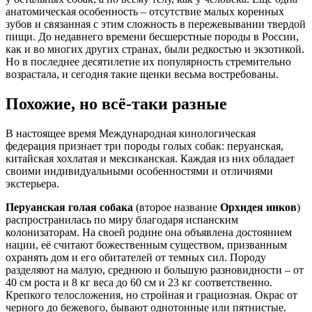
анатомическая особенность – отсутствие малых коренных
зубов и связанная с этим сложность в пережевывании твердой
пищи. До недавнего времени бесшерстные породы в России,
как и во многих других странах, были редкостью и экзотикой.
Но в последнее десятилетие их популярность стремительно
возрастала, и сегодня такие щенки весьма востребованы.
Похожие, но всё-таки разные
В настоящее время Международная кинологическая
федерация признает три породы голых собак: перуанская,
китайская хохлатая и мексиканская. Каждая из них обладает
своими индивидуальными особенностями и отличиями
экстерьера.
Перуанская голая собака
(второе название
Орхидея инков
)
распространилась по миру благодаря испанским
колонизаторам. На своей родине она объявлена достоянием
нации, её считают божественным существом, призванным
охранять дом и его обитателей от темных сил. Породу
разделяют на малую, среднюю и большую разновидности – от
40 см роста и 8 кг веса до 60 см и 23 кг соответственно.
Крепкого телосложения, но стройная и грациозная. Окрас от
черного до бежевого, бывают однотонные или пятнистые.