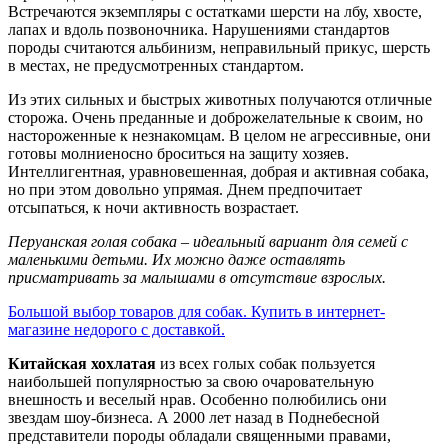
Встречаются экземпляры с остатками шерсти на лбу, хвосте,
лапах и вдоль позвоночника. Нарушениями стандартов
породы считаются альбинизм, неправильный прикус, шерсть
в местах, не предусмотренных стандартом.
Из этих сильных и быстрых животных получаются отличные
сторожа. Очень преданные и доброжелательные к своим, но
настороженные к незнакомцам. В целом не агрессивные, они
готовы молниеносно броситься на защиту хозяев.
Интеллигентная, уравновешенная, добрая и активная собака,
но при этом довольно упрямая. Днем предпочитает
отсыпаться, к ночи активность возрастает.
Перуанская голая собака – идеальный вариант для семей с
маленькими детьми. Их можно даже оставлять
присматривать за малышами в отсутствие взрослых.
Большой выбор товаров для собак. Купить в интернет-
магазине недорого с доставкой.
Китайская хохлатая
из всех голых собак пользуется
наибольшей популярностью за свою очаровательную
внешность и веселый нрав. Особенно полюбились они
звездам шоу-бизнеса. А 2000 лет назад в Поднебесной
представители породы обладали священными правами,