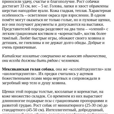
приносили удачу, счастье и благополучие. Рост собачки
достигает 33 см, вес – 5 кг. Голова, лапки и хвост обрамлены
шерстью наподобие вуали. Кожа гладкая, теплая. Характерная
особенность – осветление окраса при взрослении. В одном
помёте могут оказаться не только голые, но и пуховые щенки,
все они получают документы и допускаются на выставки.
Представителей породы разделяют на два типа – «олений» с
легким грациозным костяком и «коренастый», костяк более
тяжёлый. Любят быстрые игры, обожают своего хозяина и
детишек, не гневливы и не держат долго обиды. Добрые и
очень привязчивые.
Китайские хохлатые совершенно не выносят одиночества,
они всегда должны быть рядом с человеком.
Мексиканская голая собака
, она же «ксолойтцкуинтли» или
«шолоитцкуинтли». Их предки считались у ацтеков
божественными псами мира мертвых и сопровождали в
загробный мир тело и душу хозяина.
Щенки этой породы толстые, косолапые и коренастые, на
коже множество складок. Со временем из них вырастают
длинноногие поджарые псы с грациозными пропорциями и
развитой грудью. Рост собак от миниатюрного (25-30 см) до
стандартного (45-50 см). Интеллигентный, добродушный,