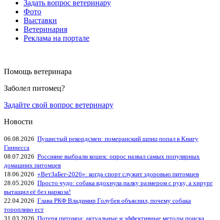
Задать вопрос ветеринару
Фото
Выставки
Ветеринария
Реклама на портале
Помощь ветеринара
Заболел питомец?
Задайте свой вопрос ветеринару
Новости
06.08.2026
Пушистый рекордсмен: померанский шпиц попал в Книгу
Гиннесса
08.07.2026
Россияне выбрали кошек: опрос назвал самых популярных
домашних питомцев
18.06.2026
«ВетЗаБег‑2026»: когда спорт служит здоровью питомцев
28.05.2026
Просто чудо: собака вдохнула палку размером с руку, а хирург
вытащил её без наркоза!
22.04.2026
Глава РКФ Владимир Голубев объяснил, почему собака
торопливо ест
31.03.2026
Потеря питомца: актуальные и эффективные методы поиска