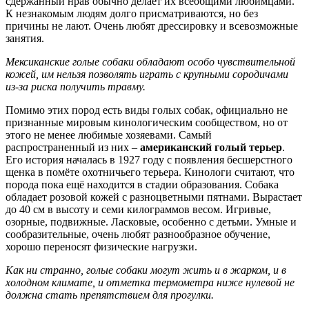
сдержанный нрав обычно делает их всеобщими любимцами.
К незнакомым людям долго присматриваются, но без
причины не лают. Очень любят дрессировку и всевозможные
занятия.
Мексиканские голые собаки обладают особо чувствительной
кожей, им нельзя позволять играть с крупными сородичами
из-за риска получить травму.
Помимо этих пород есть виды голых собак, официально не
признанные мировым кинологическим сообществом, но от
этого не менее любимые хозяевами. Самый
распространенный из них –
американский голый терьер
.
Его история началась в 1927 году с появления бесшерстного
щенка в помёте охотничьего терьера. Кинологи считают, что
порода пока ещё находится в стадии образования. Собака
обладает розовой кожей с разноцветными пятнами. Вырастает
до 40 см в высоту и семи килограммов весом. Игривые,
озорные, подвижные. Ласковые, особенно с детьми. Умные и
сообразительные, очень любят разнообразное обучение,
хорошо переносят физические нагрузки.
Как ни странно, голые собаки могут жить и в жарком, и в
холодном климате, и отметка термометра ниже нулевой не
должна стать препятствием для прогулки.