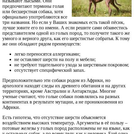
называют лысыми. Они
предпочитают термины голая
или бесшерстная собака, хотя
официально употребляются все
три названия. Но если у Ваших знакомых есть такой пёсик,
лучше зовите его по имени. А если решите сами обзавестись
представителем одной из голых пород, то получите такого же
умного и верного друга, как его шерстистые собратья. К тому
же они обладают рядом преимуществ:
легко переносятся аллергиками;
не оставляют шерсти на полу и мебели;
не требуют тщательного ухода за шерстяным покровом;
отсутствует специфический запах.
Предположительно эти собаки родом из Африки, но
археологи находят следы их древнего обитания и на других
территориях, кроме Австралии и Антарктиды. Многие
ученые считают, что голые собаки появлялись на разных
континентах в результате мутации, а не проникновения из
Африки.
Есть гипотеза, что отсутствие шерсти объясняется
воздействием высоких температур. Аргументы в её пользу –
потовые железы у голых пород расположены не на языке, как
у остальных собак, а по всему телу, как у человека. Ещё одна