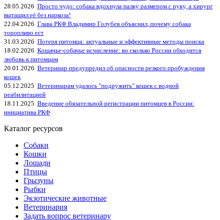
28.05.2026
Просто чудо: собака вдохнула палку размером с руку, а хирург
вытащил её без наркоза!
22.04.2026
Глава РКФ Владимир Голубев объяснил, почему собака
торопливо ест
31.03.2026
Потеря питомца: актуальные и эффективные методы поиска
18.02.2026
Кошачье-собачье исчисление: во сколько России обходится
любовь к питомцам
20.01.2026
Ветеринар предупредил об опасности резкого пробуждения
кошек
05.12.2025
Ветеринарам удалось "подружить" кошек с водной
реабилитацией
18.11.2025
Введение обязательной регистрации питомцев в России:
инициатива РКФ
Каталог ресурсов
Собаки
Кошки
Лошади
Птицы
Грызуны
Рыбки
Экзотические животные
Ветеринария
Задать вопрос ветеринару