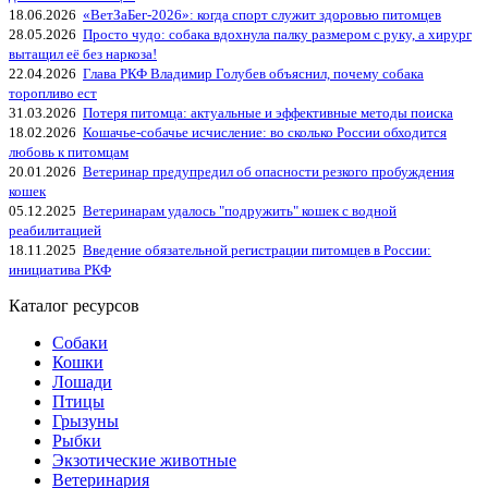
18.06.2026
«ВетЗаБег‑2026»: когда спорт служит здоровью питомцев
28.05.2026
Просто чудо: собака вдохнула палку размером с руку, а хирург
вытащил её без наркоза!
22.04.2026
Глава РКФ Владимир Голубев объяснил, почему собака
торопливо ест
31.03.2026
Потеря питомца: актуальные и эффективные методы поиска
18.02.2026
Кошачье-собачье исчисление: во сколько России обходится
любовь к питомцам
20.01.2026
Ветеринар предупредил об опасности резкого пробуждения
кошек
05.12.2025
Ветеринарам удалось "подружить" кошек с водной
реабилитацией
18.11.2025
Введение обязательной регистрации питомцев в России:
инициатива РКФ
Каталог ресурсов
Собаки
Кошки
Лошади
Птицы
Грызуны
Рыбки
Экзотические животные
Ветеринария