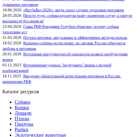
домашних питомцев
18.06.2026
«ВетЗаБег‑2026»: когда спорт служит здоровью питомцев
28.05.2026
Просто чудо: собака вдохнула палку размером с руку, а хирург
вытащил её без наркоза!
22.04.2026
Глава РКФ Владимир Голубев объяснил, почему собака
торопливо ест
31.03.2026
Потеря питомца: актуальные и эффективные методы поиска
18.02.2026
Кошачье-собачье исчисление: во сколько России обходится
любовь к питомцам
20.01.2026
Ветеринар предупредил об опасности резкого пробуждения
кошек
05.12.2025
Ветеринарам удалось "подружить" кошек с водной
реабилитацией
18.11.2025
Введение обязательной регистрации питомцев в России:
инициатива РКФ
Каталог ресурсов
Собаки
Кошки
Лошади
Птицы
Грызуны
Рыбки
Экзотические животные