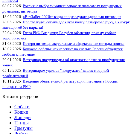
Гиннесса
08.07.2026
Россияне выбрали кошек: опрос назвал самых популярных
домашних питомцев
18.06.2026
«ВетЗаБег‑2026»: когда спорт служит здоровью питомцев
28.05.2026
Просто чудо: собака вдохнула палку размером с руку, а хирург
вытащил её без наркоза!
22.04.2026
Глава РКФ Владимир Голубев объяснил, почему собака
торопливо ест
31.03.2026
Потеря питомца: актуальные и эффективные методы поиска
18.02.2026
Кошачье-собачье исчисление: во сколько России обходится
любовь к питомцам
20.01.2026
Ветеринар предупредил об опасности резкого пробуждения
кошек
05.12.2025
Ветеринарам удалось "подружить" кошек с водной
реабилитацией
18.11.2025
Введение обязательной регистрации питомцев в России:
инициатива РКФ
Каталог ресурсов
Собаки
Кошки
Лошади
Птицы
Грызуны
Рыбки