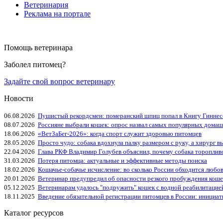
Ветеринария
Реклама на портале
Помощь ветеринара
Заболел питомец?
Задайте свой вопрос ветеринару
Новости
06.08.2026
Пушистый рекордсмен: померанский шпиц попал в Книгу Гиннес
08.07.2026
Россияне выбрали кошек: опрос назвал самых популярных дома
18.06.2026
«ВетЗаБег‑2026»: когда спорт служит здоровью питомцев
28.05.2026
Просто чудо: собака вдохнула палку размером с руку, а хирург вы
22.04.2026
Глава РКФ Владимир Голубев объяснил, почему собака тороплив
31.03.2026
Потеря питомца: актуальные и эффективные методы поиска
18.02.2026
Кошачье-собачье исчисление: во сколько России обходится любо
20.01.2026
Ветеринар предупредил об опасности резкого пробуждения коше
05.12.2025
Ветеринарам удалось "подружить" кошек с водной реабилитацие
18.11.2025
Введение обязательной регистрации питомцев в России: инициа
Каталог ресурсов