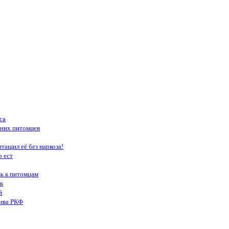
са
шних питомцев
тащил её без наркоза!
о ест
вь к питомцам
к
й
тива РКФ