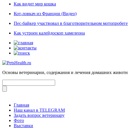
Как видит мир кошка
Кот-ловкач из Франции (Видео)
Пес-байкер участвовал в благотворительном мотопробеге
Как устроен калейдоскоп хамелеона
Основы ветеринарии, содержания и лечения домашних живот
Главная
Наш канал в TELEGRAM
Задать вопрос ветеринару
Фото
Выставки