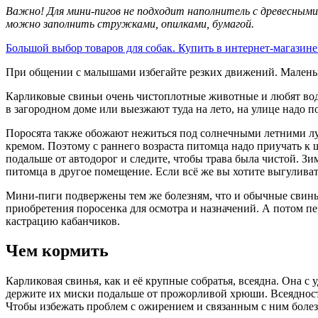
Важно! Для мини-пигов не подходит наполнитель с древесными
можно заполнить стружками, опилками, бумагой.
Большой выбор товаров для собак. Купить в интернет-магазине 
При общении с малышами избегайте резких движений. Маленьк
Карликовые свиньи очень чистоплотные животные и любят вод
в загородном доме или выезжают туда на лето, на улице надо п
Поросята также обожают нежиться под солнечными летними лу
кремом. Поэтому с раннего возраста питомца надо приучать к 
подальше от автодорог и следите, чтобы трава была чистой. З
питомца в другое помещение. Если всё же вы хотите выгуливать
Мини-пиги подвержены тем же болезням, что и обычные свиньи
приобретения поросенка для осмотра и назначений. А потом п
кастрацию кабанчиков.
Чем кормить
Карликовая свинья, как и её крупные собратья, всеядна. Она с 
держите их миски подальше от прожорливой хрюши. Всеядность
Чтобы избежать проблем с ожирением и связанным с ним боле