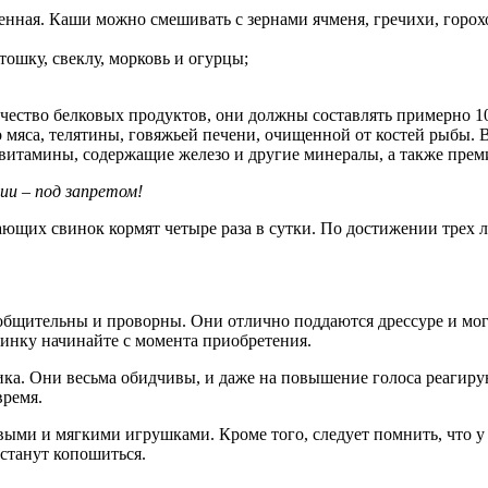
менная. Каши можно смешивать с зернами ячменя, гречихи, горох
тошку, свеклу, морковь и огурцы;
чество белковых продуктов, они должны составлять примерно 1
 мяса, телятины, говяжьей печени, очищенной от костей рыбы. 
витамины, содержащие железо и другие минералы, а также прем
ии – под запретом!
ющих свинок кормят четыре раза в сутки. По достижении трех л
бщительны и проворны. Они отлично поддаются дрессуре и могу
винку начинайте с момента приобретения.
ка. Они весьма обидчивы, и даже на повышение голоса реагирую
время.
выми и мягкими игрушками. Кроме того, следует помнить, что у
 станут копошиться.