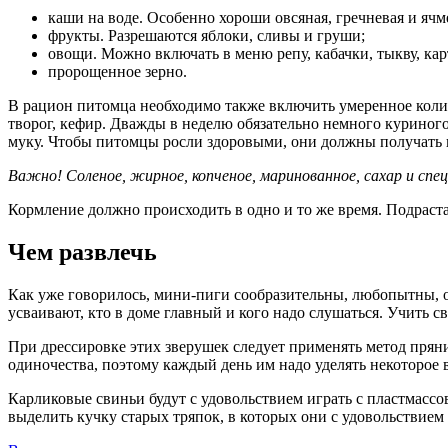
каши на воде. Особенно хороши овсяная, гречневая и яч
фрукты. Разрешаются яблоки, сливы и груши;
овощи. Можно включать в меню репу, кабачки, тыкву, кар
пророщенное зерно.
В рацион питомца необходимо также включить умеренное коли
творог, кефир. Дважды в неделю обязательно немного куриного
муку. Чтобы питомцы росли здоровыми, они должны получать 
Важно! Соленое, жирное, копченое, маринованное, сахар и спец
Кормление должно происходить в одно и то же время. Подраста
Чем развлечь
Как уже говорилось, мини-пиги сообразительны, любопытны, о
усваивают, кто в доме главный и кого надо слушаться. Учить с
При дрессировке этих зверушек следует применять метод пряни
одиночества, поэтому каждый день им надо уделять некоторое 
Карликовые свиньи будут с удовольствием играть с пластмассо
выделить кучку старых тряпок, в которых они с удовольствием