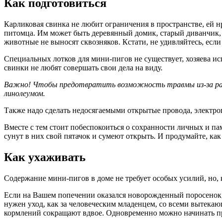
Как подготовиться
Карликовая свинка не любит ограничения в пространстве, ей 
питомца. Им может быть деревянный домик, старый диванчик, 
животные не выносят сквозняков. Кстати, не удивляйтесь, есл
Специальных лотков для мини-пигов не существует, хозяева ис
свинки не любят совершать свои дела на виду.
Важно! Чтобы предотвратить возможность травмы из-за разъ
линолеумом.
Также надо сделать недосягаемыми открытые провода, электр
Вместе с тем стоит побеспокоиться о сохранности личных и п
сунут в них свой пятачок и сумеют открыть. И продумайте, как
Как ухаживать
Содержание мини-пигов в доме не требует особых усилий, но,
Если на Вашем попечении оказался новорожденный поросенок,
нужен уход, как за человеческим младенцем, со всеми вытека
кормлений сокращают вдвое. Одновременно можно начинать пр