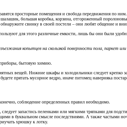
нравятся просторные помещения и свобода передвижения по ним.
шалашик, большая коробка, корзина, отгороженный поролоновый 
и обнаружите свинку в своей постели – они любят общение и вн
пользуют для этого различные емкости, лишь бы они были удобн
езжания копытцев на скользкой поверхности пола, паркет или
оприборы, бытовую химию.
амятных вещей. Нижние шкафы и холодильники следует крепко з
 будете прятать мусорное ведро, иначе питомец наверняка постар
 конечно, соблюдение определенных правил необходимо.
 следует запастись пеленками или мягкими тряпками для подст
ющими в буквальном смысле последствиями. А также частыми ноч
иучать хрюшку к лотку.