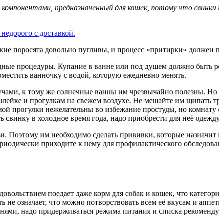
 компонентами, предназначенный для кошек, потому что свинки 
недорого с доставкой.
ие поросята довольно пугливы, и процесс «притирки» должен п
ные процедуры. Купание в ванне или под душем должно быть рег
оместить ванночку с водой, которую ежедневно менять.
чами, к тому же солнечные ванны им чрезвычайно полезны. Но
шлейке и прогулкам на свежем воздухе. Не мешайте им щипать тр
имой прогулки нежелательны во избежание простуды, но комнату 
 свинку в холодное время года, надо приобрести для неё одежду
. Поэтому им необходимо сделать прививки, которые назначит в
ериодически приходите к нему для профилактического обследова
удовольствием поедает даже корм для собак и кошек, что категор
 не означает, что можно потворствовать всем её вкусам и аппе
знями, надо придерживаться режима питания и списка рекоменд