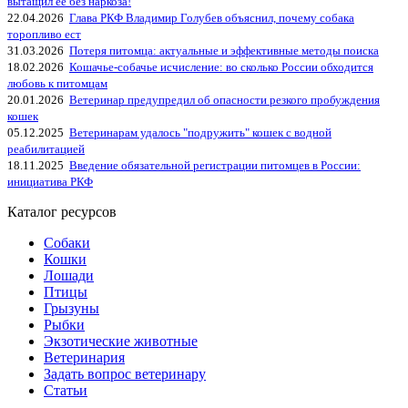
вытащил её без наркоза!
22.04.2026
Глава РКФ Владимир Голубев объяснил, почему собака
торопливо ест
31.03.2026
Потеря питомца: актуальные и эффективные методы поиска
18.02.2026
Кошачье-собачье исчисление: во сколько России обходится
любовь к питомцам
20.01.2026
Ветеринар предупредил об опасности резкого пробуждения
кошек
05.12.2025
Ветеринарам удалось "подружить" кошек с водной
реабилитацией
18.11.2025
Введение обязательной регистрации питомцев в России:
инициатива РКФ
Каталог ресурсов
Собаки
Кошки
Лошади
Птицы
Грызуны
Рыбки
Экзотические животные
Ветеринария
Задать вопрос ветеринару
Статьи