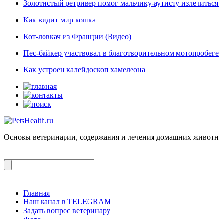
Золотистый ретривер помог мальчику-аутисту излечиться 
Как видит мир кошка
Кот-ловкач из Франции (Видео)
Пес-байкер участвовал в благотворительном мотопробеге
Как устроен калейдоскоп хамелеона
Основы ветеринарии, содержания и лечения домашних живот
Главная
Наш канал в TELEGRAM
Задать вопрос ветеринару