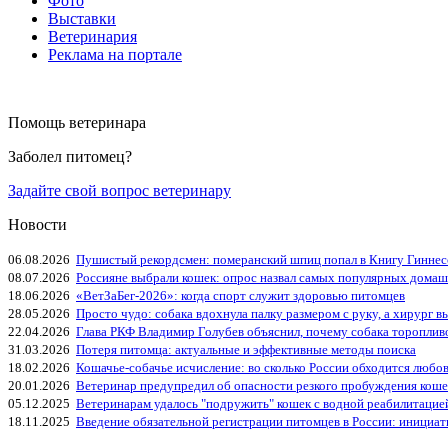
Фото
Выставки
Ветеринария
Реклама на портале
Помощь ветеринара
Заболел питомец?
Задайте свой вопрос ветеринару
Новости
06.08.2026
Пушистый рекордсмен: померанский шпиц попал в Книгу Гиннес
08.07.2026
Россияне выбрали кошек: опрос назвал самых популярных дома
18.06.2026
«ВетЗаБег‑2026»: когда спорт служит здоровью питомцев
28.05.2026
Просто чудо: собака вдохнула палку размером с руку, а хирург вы
22.04.2026
Глава РКФ Владимир Голубев объяснил, почему собака тороплив
31.03.2026
Потеря питомца: актуальные и эффективные методы поиска
18.02.2026
Кошачье-собачье исчисление: во сколько России обходится любо
20.01.2026
Ветеринар предупредил об опасности резкого пробуждения коше
05.12.2025
Ветеринарам удалось "подружить" кошек с водной реабилитацие
18.11.2025
Введение обязательной регистрации питомцев в России: инициа