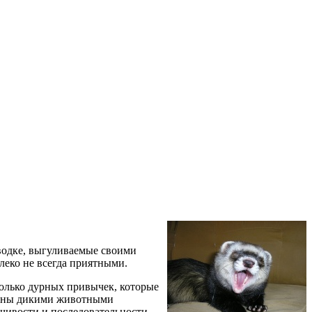
оводке, выгуливаемые своими
алеко не всегда приятными.
столько дурных привычек, которые
влены дикими животными
йчивости и последовательности