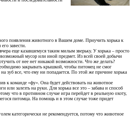
рвого появления животного в Вашем доме. Приучить хорька к
 его завести.
чера еще казавшемуся таким милым зверьку. У хорька – просто
 всевозможный мусор или иной предмет. Из всей своей добычи
тучить от нее нет никакой возможности. Что же делать?
 необходимо закрывать крышкой, чтобы питомец не смог
а зуб все, что ему ни попадается. По этой же причине хорька
чив к команде «фу». Она будет действовать на животное
 или залезть на руки. Для хорька все это – забава и способ
отому что в противном случае игра перейдет в реальную охоту,
егося питомца. На помощь и в этом случае тоже придет
оголем категорически не рекомендуется, потому что животное