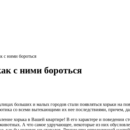
к с ними бороться
ак с ними бороться
 улицах больших и малых городов стали появляться хорьки на п
экзотика со всеми вытекающими их нее последствиями, причем, д
явление хорька в Вашей квартире! В его характере и поведении 
 животных. А что самое удручающее, некоторые из них обусло
е, как бы человек ни старался. Другие при определенной насто