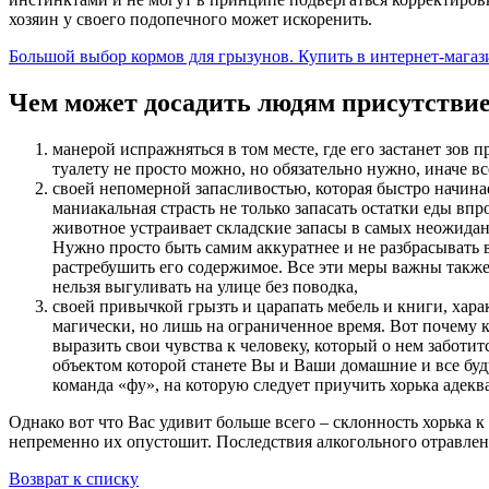
хозяин у своего подопечного может искоренить.
Большой выбор кормов для грызунов. Купить в интернет-магази
Чем может досадить людям присутствие
манерой испражняться в том месте, где его застанет зов
туалету не просто можно, но обязательно нужно, иначе вс
своей непомерной запасливостью, которая быстро начина
маниакальная страсть не только запасать остатки еды впр
животное устраивает складские запасы в самых неожидан
Нужно просто быть самим аккуратнее и не разбрасывать в
растребушить его содержимое. Все эти меры важны также 
нельзя выгуливать на улице без поводка,
своей привычкой грызть и царапать мебель и книги, хара
магически, но лишь на ограниченное время. Вот почему кн
выразить свои чувства к человеку, который о нем заботит
объектом которой станете Вы и Ваши домашние и все буд
команда «фу», на которую следует приучить хорька адекв
Однако вот что Вас удивит больше всего – склонность хорька к
непременно их опустошит. Последствия алкогольного отравлен
Возврат к списку