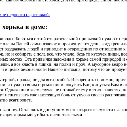
не недорого с доставкой.
 хорька в доме:
 природы. Бороться с этой отвратительной привычкой нужно с пе
е члены Вашей семьи взвоют и проклянут тот день, когда решили
ет раздражать людей и приводит к отвращению по отношению к в
ок, но и собирать с пола все, что упало, будь то кусочек пищи,
ных местах. Эта привычка заложена в хорьке самой природой и о
ещи, а все класть в ящики, на полки и проч. А мусорное ведро
и в целях безопасности Вашего питомца, потому что он пробует н
ктерной, правда, не для всех особей. Искоренить ее можно, приу
иги нужно своим стремлением покусать Вас, кинуться Вам в ноги
ся. Однако ни в коем случае не потакайте ему в этих шалостях, п
ут испытывать уже настоящую боль от укусов своего распоясавш
атно реагировать.
 пьянству. Оставлять в доступном месте открытые емкости с алк
ия для хорька могут быть очень тяжелыми.