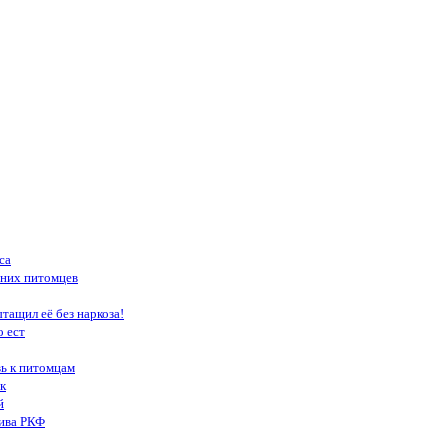
са
шних питомцев
тащил её без наркоза!
о ест
вь к питомцам
к
й
тива РКФ