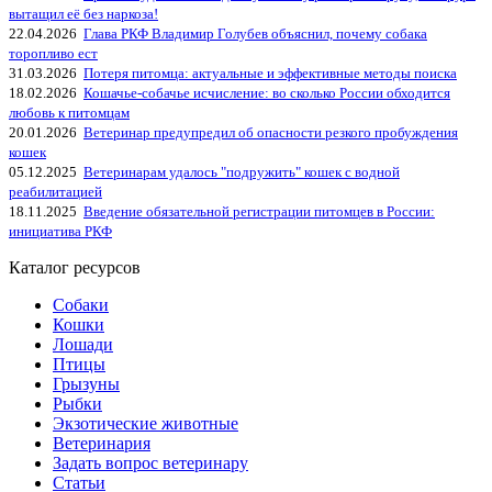
вытащил её без наркоза!
22.04.2026
Глава РКФ Владимир Голубев объяснил, почему собака
торопливо ест
31.03.2026
Потеря питомца: актуальные и эффективные методы поиска
18.02.2026
Кошачье-собачье исчисление: во сколько России обходится
любовь к питомцам
20.01.2026
Ветеринар предупредил об опасности резкого пробуждения
кошек
05.12.2025
Ветеринарам удалось "подружить" кошек с водной
реабилитацией
18.11.2025
Введение обязательной регистрации питомцев в России:
инициатива РКФ
Каталог ресурсов
Собаки
Кошки
Лошади
Птицы
Грызуны
Рыбки
Экзотические животные
Ветеринария
Задать вопрос ветеринару
Статьи