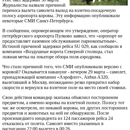
Журналисты назвали причиной
переноса вылета самолета выход на взлетно-посадочную
полосу аэропорта коровы. Эту информацию опубликовали
некоторые СМИ Санкт-Петербурга.
В сообщении, опровергающем это утверждение, оператор
петербургского аэропорта Пулково заявил, что «аэропорт не
предоставляет наземное обслуживание парнокопытным».
Истиной причиной задержки рейса SU 029, как сообщили в
компании «Воздушные ворота Северной столицы, стал
ложная метка на локаторе обзора поля аэродрома.
Что стало причиной того, что СМИ опубликовали версию с
коровой? Оказывается накануне - вечером 29 марта – самолет,
принадлежащий компании «Аэрофлот», Airbus A320,
вылетавший в Москву, неожиданно резко прекратил набор
скорости и вернулся на взлетное поле на место своей стоянки.
Свои действия командир экипажа объяснил посторонним
предметом, а именно коровы на взлетной полосе. Полосу тот
час же осмотрели, но никакой коровы, ни других посторонних
предметов и животных на ней не обнаружили. После
произошедшего инцидента из 124 пассажиров рейса 24
отказались от полета. Самолет вместо указанных в
расписании 22:00 вылетел в 00:26.