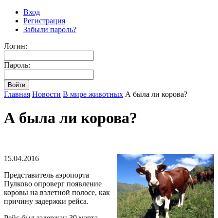
Вход
Регистрация
Забыли пароль?
Логин:
Пароль:
Главная
Новости
В мире животных
А была ли корова?
А была ли корова?
15.04.2016
Представитель аэропорта
Пулково опроверг появление
коровы на взлетной полосе, как
причину задержки рейса.
Рейс был задержан 30 марта.