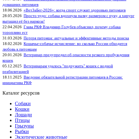
домашних питомцев
18.06.2026
«ВетЗаБег‑2026»: когда спорт служит здоровью питомцев
28.05.2026
Просто чудо: собака вдохнула палку размером с руку, а хирург
вытащил её без наркоза!
22.04.2026
Глава РКФ Владимир Голубев объяснил, почему собака
торопливо ест
31.03.2026
Потеря питомца: актуальные и эффективные методы поиска
18.02.2026
Кошачье-собачье исчисление: во сколько России обходится
любовь к питомцам
20.01.2026
Ветеринар предупредил об опасности резкого пробуждения
кошек
05.12.2025
Ветеринарам удалось "подружить" кошек с водной
реабилитацией
18.11.2025
Введение обязательной регистрации питомцев в России:
инициатива РКФ
Каталог ресурсов
Собаки
Кошки
Лошади
Птицы
Грызуны
Рыбки
Экзотические животные