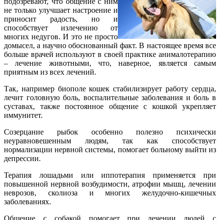
подозревают, что общение с ним
не только улучшает настроение и
приносит радость, но и
способствует излечению от
многих недугов. И это не просто
домысел, а научно обоснованный факт. В настоящее время все
больше врачей используют в своей практике анималотерапию
– лечение животными, что, наверное, является самым
приятным из всех лечений.
Так, например биополе кошек стабилизирует работу сердца,
лечит головную боль, воспалительные заболевания и боль в
суставах, также постоянное общение с кошкой укрепляет
иммунитет.
Созерцание рыбок особенно полезно психически
неуравновешенным людям, так как способствует
нормализации нервной системы, помогает больному выйти из
депрессии.
Терапия лошадьми или иппотерапия применяется при
повышенной нервной возбудимости, атрофии мышц, лечении
неврозов, сколиоза и многих желудочно-кишечных
заболеваниях.
Общение с собакой помогает при лечении людей с