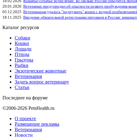
18.02.2026
Кошачье-собачье исчисление: во сколько России обходится любо
20.01.2026
Ветеринар предупредил об опасности резкого пробуждения коше
05.12.2025
Ветеринарам удалось "подружить" кошек с водной реабилитацие
18.11.2025
Введение обязательной регистрации питомцев в России: инициа
Каталог ресурсов
Собаки
Кошки
Лошади
Птицы
Грызуны
Рыбки
Экзотические животные
Ветеринария
Задать вопрос ветеринару
Статьи
Последнее на форуме
©2006-2026 PetsHealth.ru
О проекте
Размещение рекламы
Ветеринария
Новости