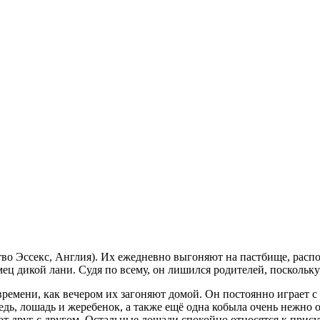
во Эссекс, Англия). Их ежедневно выгоняют на пастбище, расп
ц дикой лани. Судя по всему, он лишился родителей, поскольку 
времени, как вечером их загоняют домой. Он постоянно играет с
дь, лошадь и жеребенок, а также ещё одна кобыла очень нежно о
т друг с другом. Остальные лошади спокойно относятся к прису