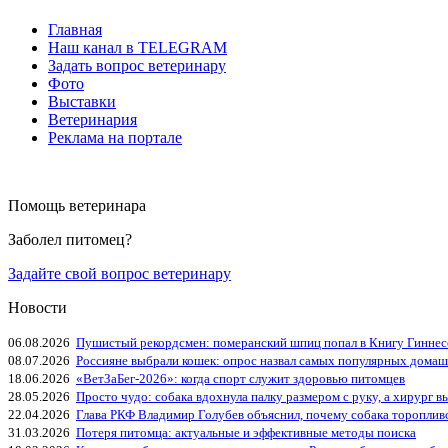
Главная
Наш канал в TELEGRAM
Задать вопрос ветеринару
Фото
Выставки
Ветеринария
Реклама на портале
Помощь ветеринара
Заболел питомец?
Задайте свой вопрос ветеринару
Новости
06.08.2026
Пушистый рекордсмен: померанский шпиц попал в Книгу Гиннес
08.07.2026
Россияне выбрали кошек: опрос назвал самых популярных дома
18.06.2026
«ВетЗаБег‑2026»: когда спорт служит здоровью питомцев
28.05.2026
Просто чудо: собака вдохнула палку размером с руку, а хирург вы
22.04.2026
Глава РКФ Владимир Голубев объяснил, почему собака тороплив
31.03.2026
Потеря питомца: актуальные и эффективные методы поиска