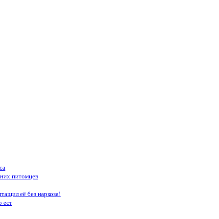
са
шних питомцев
тащил её без наркоза!
о ест