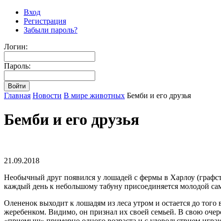
Вход
Регистрация
Забыли пароль?
Логин:
Пароль:
Главная
Новости
В мире животных
Бемби и его друзья
Бемби и его друзья
21.09.2018
Необычный друг появился у лошадей с фермы в Харлоу (графст
каждый день к небольшому табуну присоединяется молодой саме
Олененок выходит к лошадям из леса утром и остается до того 
жеребенком. Видимо, он признал их своей семьей. В свою очере
«приемыш» примерно одного возраста и с удовольствием играю