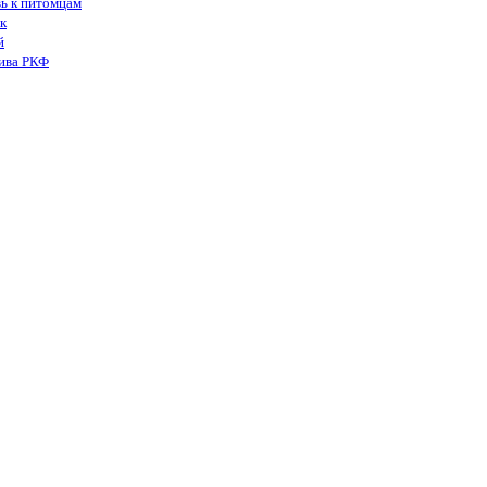
вь к питомцам
к
й
тива РКФ