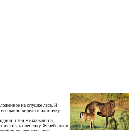
оложенное на опушке леса. И
его давно видели в одиночку.
 одной и той же кобылой и
тносятся к олененку. Жеребенок и
тствию дикого «дальнего