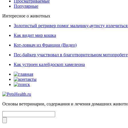
Просматриваемые
Популярные
Интересное о животных
Золотистый ретривер помог мальчику-аутисту излечиться 
Как видит мир кошка
Кот-ловкач из Франции (Видео)
Пес-байкер участвовал в благотворительном мотопробеге
Как устроен калейдоскоп хамелеона
Основы ветеринарии, содержания и лечения домашних живот