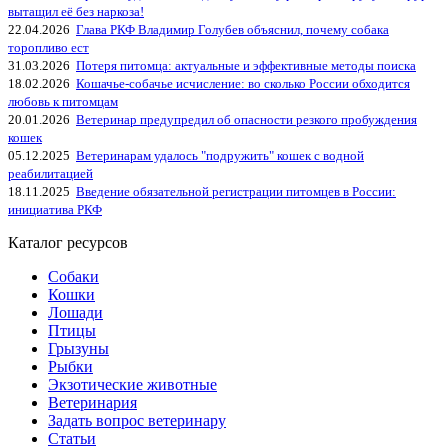
вытащил её без наркоза!
22.04.2026
Глава РКФ Владимир Голубев объяснил, почему собака
торопливо ест
31.03.2026
Потеря питомца: актуальные и эффективные методы поиска
18.02.2026
Кошачье-собачье исчисление: во сколько России обходится
любовь к питомцам
20.01.2026
Ветеринар предупредил об опасности резкого пробуждения
кошек
05.12.2025
Ветеринарам удалось "подружить" кошек с водной
реабилитацией
18.11.2025
Введение обязательной регистрации питомцев в России:
инициатива РКФ
Каталог ресурсов
Собаки
Кошки
Лошади
Птицы
Грызуны
Рыбки
Экзотические животные
Ветеринария
Задать вопрос ветеринару
Статьи