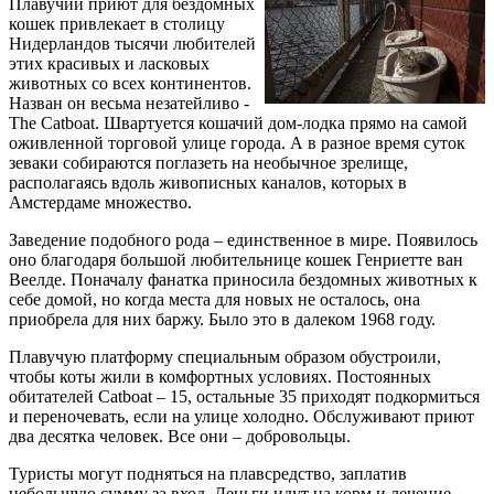
Плавучий приют для бездомных
кошек привлекает в столицу
Нидерландов тысячи любителей
этих красивых и ласковых
животных со всех континентов.
Назван он весьма незатейливо -
The Catboat. Швартуется кошачий дом-лодка прямо на самой
оживленной торговой улице города. А в разное время суток
зеваки собираются поглазеть на необычное зрелище,
располагаясь вдоль живописных каналов, которых в
Амстердаме множество.
Заведение подобного рода – единственное в мире. Появилось
оно благодаря большой любительнице кошек Генриетте ван
Веелде. Поначалу фанатка приносила бездомных животных к
себе домой, но когда места для новых не осталось, она
приобрела для них баржу. Было это в далеком 1968 году.
Плавучую платформу специальным образом обустроили,
чтобы коты жили в комфортных условиях. Постоянных
обитателей Catboat – 15, остальные 35 приходят подкормиться
и переночевать, если на улице холодно. Обслуживают приют
два десятка человек. Все они – добровольцы.
Туристы могут подняться на плавсредство, заплатив
небольшую сумму за вход. Деньги идут на корм и лечение