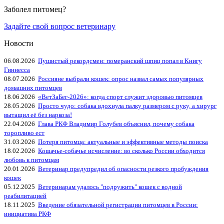
Заболел питомец?
Задайте свой вопрос ветеринару
Новости
06.08.2026
Пушистый рекордсмен: померанский шпиц попал в Книгу
Гиннесса
08.07.2026
Россияне выбрали кошек: опрос назвал самых популярных
домашних питомцев
18.06.2026
«ВетЗаБег‑2026»: когда спорт служит здоровью питомцев
28.05.2026
Просто чудо: собака вдохнула палку размером с руку, а хирург
вытащил её без наркоза!
22.04.2026
Глава РКФ Владимир Голубев объяснил, почему собака
торопливо ест
31.03.2026
Потеря питомца: актуальные и эффективные методы поиска
18.02.2026
Кошачье-собачье исчисление: во сколько России обходится
любовь к питомцам
20.01.2026
Ветеринар предупредил об опасности резкого пробуждения
кошек
05.12.2025
Ветеринарам удалось "подружить" кошек с водной
реабилитацией
18.11.2025
Введение обязательной регистрации питомцев в России:
инициатива РКФ