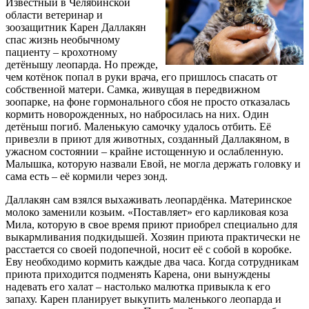
Известный в Челябинской
области ветеринар и
зоозащитник Карен Даллакян
спас жизнь необычному
пациенту – крохотному
детёнышу леопарда. Но прежде,
чем котёнок попал в руки врача, его пришлось спасать от
собственной матери. Самка, живущая в передвижном
зоопарке, на фоне гормонального сбоя не просто отказалась
кормить новорожденных, но набросилась на них. Один
детёныш погиб. Маленькую самочку удалось отбить. Её
привезли в приют для животных, созданный Даллакяном, в
ужасном состоянии – крайне истощенную и ослабленную.
Малышка, которую назвали Евой, не могла держать головку и
сама есть – её кормили через зонд.
Даллакян сам взялся выхаживать леопардёнка. Материнское
молоко заменили козьим. «Поставляет» его карликовая коза
Мила, которую в свое время приют приобрел специально для
выкармливания подкидышей. Хозяин приюта практически не
расстается со своей подопечной, носит её с собой в коробке.
Еву необходимо кормить каждые два часа. Когда сотрудникам
приюта приходится подменять Карена, они вынуждены
надевать его халат – настолько малютка привыкла к его
запаху. Карен планирует выкупить маленького леопарда и