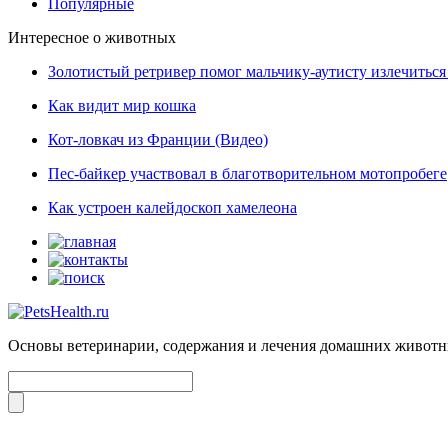
Популярные
Интересное о животных
Золотистый ретривер помог мальчику-аутисту излечиться 
Как видит мир кошка
Кот-ловкач из Франции (Видео)
Пес-байкер участвовал в благотворительном мотопробеге
Как устроен калейдоскоп хамелеона
Основы ветеринарии, содержания и лечения домашних живот