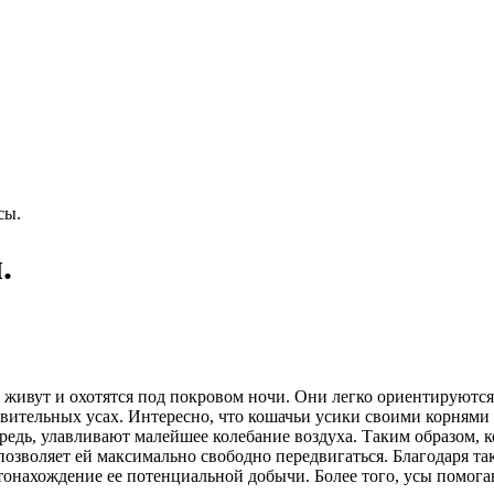
сы.
.
живут и охотятся под покровом ночи. Они легко ориентируются 
ивительных усах. Интересно, что кошачьи усики своими корнями
едь, улавливают малейшее колебание воздуха. Таким образом, к
озволяет ей максимально свободно передвигаться. Благодаря та
тонахождение ее потенциальной добычи. Более того, усы помог