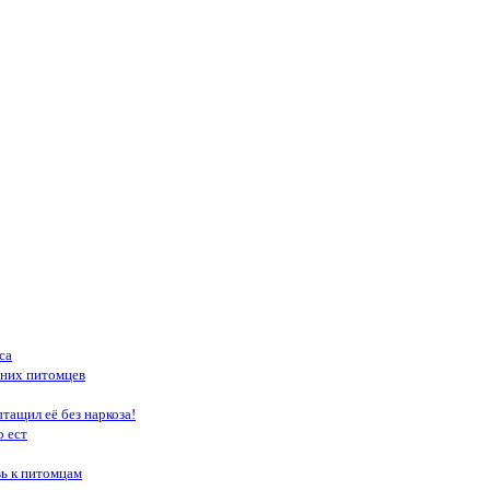
са
шних питомцев
тащил её без наркоза!
о ест
вь к питомцам