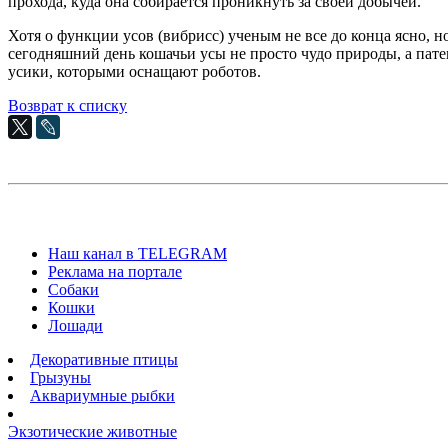
прохода, куда она собирается проникнуть за своей добычей.
Хотя о функции усов (вибрисс) ученым не все до конца ясно, н
сегодняшний день кошачьи усы не просто чудо природы, а пат
усики, которыми оснащают роботов.
Возврат к списку
Наш канал в TELEGRAM
Реклама на портале
Собаки
Кошки
Лошади
Декоративные птицы
Грызуны
Аквариумные рыбки
Экзотические животные