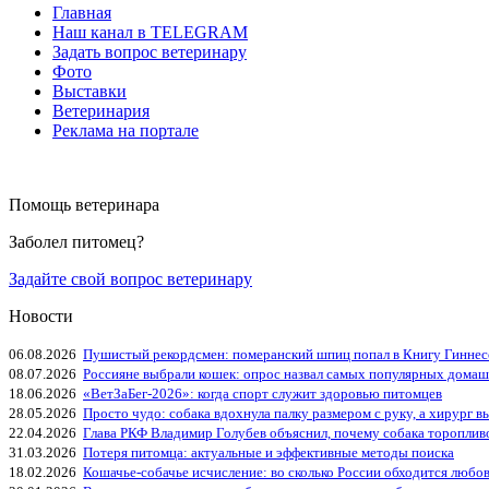
Главная
Наш канал в TELEGRAM
Задать вопрос ветеринару
Фото
Выставки
Ветеринария
Реклама на портале
Помощь ветеринара
Заболел питомец?
Задайте свой вопрос ветеринару
Новости
06.08.2026
Пушистый рекордсмен: померанский шпиц попал в Книгу Гиннес
08.07.2026
Россияне выбрали кошек: опрос назвал самых популярных дома
18.06.2026
«ВетЗаБег‑2026»: когда спорт служит здоровью питомцев
28.05.2026
Просто чудо: собака вдохнула палку размером с руку, а хирург вы
22.04.2026
Глава РКФ Владимир Голубев объяснил, почему собака тороплив
31.03.2026
Потеря питомца: актуальные и эффективные методы поиска
18.02.2026
Кошачье-собачье исчисление: во сколько России обходится любо