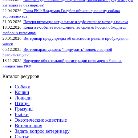
вытащил её без наркоза!
22.04.2026
Глава РКФ Владимир Голубев объяснил, почему собака
торопливо ест
31.03.2026
Потеря питомца: актуальные и эффективные методы поиска
18.02.2026
Кошачье-собачье исчисление: во сколько России обходится
любовь к питомцам
20.01.2026
Ветеринар предупредил об опасности резкого пробуждения
кошек
05.12.2025
Ветеринарам удалось "подружить" кошек с водной
реабилитацией
18.11.2025
Введение обязательной регистрации питомцев в России:
инициатива РКФ
Каталог ресурсов
Собаки
Кошки
Лошади
Птицы
Грызуны
Рыбки
Экзотические животные
Ветеринария
Задать вопрос ветеринару
Статьи