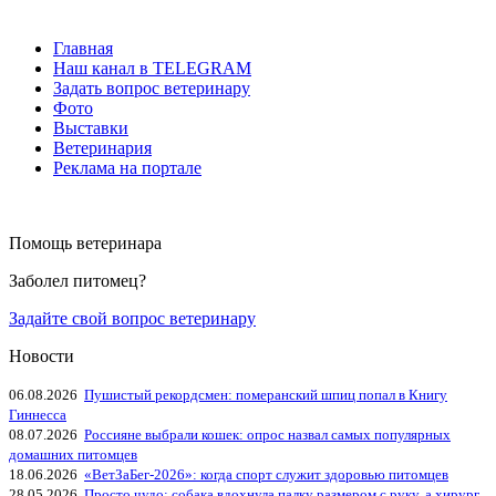
Главная
Наш канал в TELEGRAM
Задать вопрос ветеринару
Фото
Выставки
Ветеринария
Реклама на портале
Помощь ветеринара
Заболел питомец?
Задайте свой вопрос ветеринару
Новости
06.08.2026
Пушистый рекордсмен: померанский шпиц попал в Книгу
Гиннесса
08.07.2026
Россияне выбрали кошек: опрос назвал самых популярных
домашних питомцев
18.06.2026
«ВетЗаБег‑2026»: когда спорт служит здоровью питомцев
28.05.2026
Просто чудо: собака вдохнула палку размером с руку, а хирург