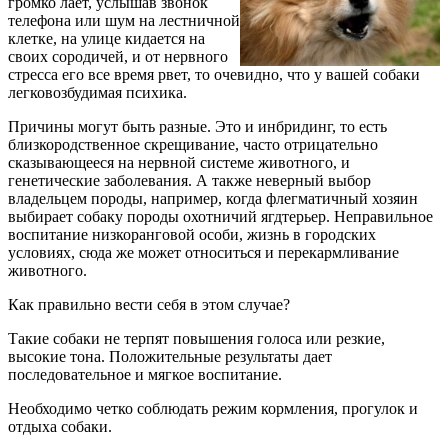
громко лает, услышав звонок
телефона или шум на лестничной
клетке, на улице кидается на
своих сородичей, и от нервного
стресса его все время рвет, то очевидно, что у вашей собаки
легковозбудимая психика.
Причины могут быть разные. Это и инбридинг, то есть
близкородственное скрещивание, часто отрицательно
сказывающееся на нервной системе животного, и
генетические заболевания. А также неверный выбор
владельцем породы, например, когда флегматичный хозяин
выбирает собаку породы охотничий ягдтерьер. Неправильное
воспитание низкоранговой особи, жизнь в городских
условиях, сюда же может относиться и перекармливание
животного.
Как правильно вести себя в этом случае?
Такие собаки не терпят повышения голоса или резкие,
высокие тона. Положительные результаты дает
последовательное и мягкое воспитание.
Необходимо четко соблюдать режим кормления, прогулок и
отдыха собаки.