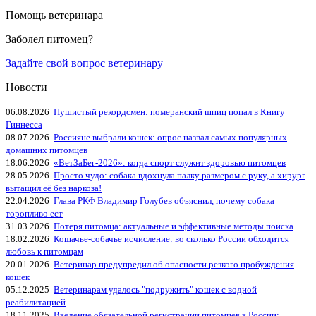
Помощь ветеринара
Заболел питомец?
Задайте свой вопрос ветеринару
Новости
06.08.2026
Пушистый рекордсмен: померанский шпиц попал в Книгу
Гиннесса
08.07.2026
Россияне выбрали кошек: опрос назвал самых популярных
домашних питомцев
18.06.2026
«ВетЗаБег‑2026»: когда спорт служит здоровью питомцев
28.05.2026
Просто чудо: собака вдохнула палку размером с руку, а хирург
вытащил её без наркоза!
22.04.2026
Глава РКФ Владимир Голубев объяснил, почему собака
торопливо ест
31.03.2026
Потеря питомца: актуальные и эффективные методы поиска
18.02.2026
Кошачье-собачье исчисление: во сколько России обходится
любовь к питомцам
20.01.2026
Ветеринар предупредил об опасности резкого пробуждения
кошек
05.12.2025
Ветеринарам удалось "подружить" кошек с водной
реабилитацией
18.11.2025
Введение обязательной регистрации питомцев в России: