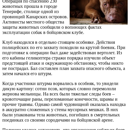
Операция по спасению 230
животных прошла в городе
Тенерифе, столице одной из
провинций Канарских островов.
Активисты местного общества
защиты животных сообщили о вопиющих фактах
эксплуатации собак в бойцовском клубе.
Клуб находился в отдельно стоящем особняке. Действия
полицейских по его захвату походили на крутой боевик. При
подготовке к операции был даже задействован вертолет. Из
его кабины геликоптера стражи порядка изучили объект
предстоящей атаки и окружающую обстановку, чтобы никто
не пострадал. Бал составлен план захвата опасного объекта, а
затем начался его штурм.
Когда участники штурма ворвались в особняк, то увидели
дикую картину: сотни псов, которых словно перемололи
жернова мельницы. На всех были тяжелые следы боев –
кровоточащие раны, переломанные конечности, шрамы и
прочие травмы. Однако самой чудовищной оказалась находка
в аккуратно сложенных у стены мусорных мешках. В них
были упакованы тела животных, погибших в смертельных
поединках со своими сородичами на бойцовской арене.
Полиции удалось установить, что организация собачьих боев