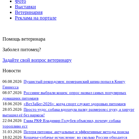
Фото
Выставки
Ветеринария
Реклама на портале
Помощь ветеринара
Заболел питомец?
Задайте свой вопрос ветеринару
Новости
06.08.2026
Пушистый рекордсмен: померанский шпиц попал в Книгу
Гиннесса
08.07.2026
Россияне выбрали кошек: опрос назвал самых популярных
домашних питомцев
18.06.2026
«ВетЗаБег‑2026»: когда спорт служит здоровью питомцев
28.05.2026
Просто чудо: собака вдохнула палку размером с руку, а хирург
вытащил её без наркоза!
22.04.2026
Глава РКФ Владимир Голубев объяснил, почему собака
торопливо ест
31.03.2026
Потеря питомца: актуальные и эффективные методы поиска
18.02.2026
Кошачье-собачье исчисление: во сколько России обходится