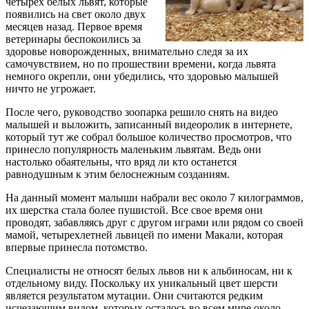
четырех белых львят, которые
появились на свет около двух
месяцев назад. Первое время
ветеринары беспокоились за
здоровье новорожденных, внимательно следя за их
самочувствием, но по прошествии времени, когда львята
немного окрепли, они убедились, что здоровью малышей
ничто не угрожает.
После чего, руководство зоопарка решило снять на видео
малышей и выложить, записанный видеоролик в интернете,
который тут же собрал большое количество просмотров, что
принесло популярность маленьким львятам. Ведь они
настолько обаятельны, что вряд ли кто останется
равнодушным к этим белоснежным созданиям.
На данный момент малыши набрали вес около 7 килограммов,
их шерстка стала более пушистой. Все свое время они
проводят, забавляясь друг с другом играми или рядом со своей
мамой, четырехлетней львицей по имени Макали, которая
впервые принесла потомство.
Специалисты не относят белых львов ни к альбиносам, ни к
отдельному виду. Поскольку их уникальный цвет шерсти
является результатом мутации. Они считаются редким
исчезающим видом, которых осталось во всем мире около