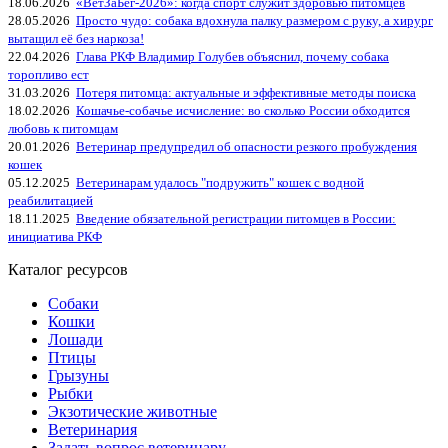
18.06.2026
«ВетЗаБег‑2026»: когда спорт служит здоровью питомцев
28.05.2026
Просто чудо: собака вдохнула палку размером с руку, а хирург
вытащил её без наркоза!
22.04.2026
Глава РКФ Владимир Голубев объяснил, почему собака
торопливо ест
31.03.2026
Потеря питомца: актуальные и эффективные методы поиска
18.02.2026
Кошачье-собачье исчисление: во сколько России обходится
любовь к питомцам
20.01.2026
Ветеринар предупредил об опасности резкого пробуждения
кошек
05.12.2025
Ветеринарам удалось "подружить" кошек с водной
реабилитацией
18.11.2025
Введение обязательной регистрации питомцев в России:
инициатива РКФ
Каталог ресурсов
Собаки
Кошки
Лошади
Птицы
Грызуны
Рыбки
Экзотические животные
Ветеринария
Задать вопрос ветеринару