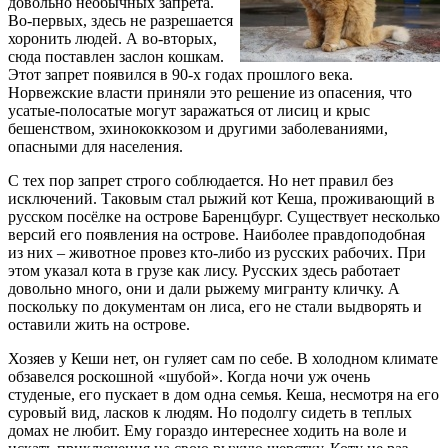
довольно необычных запрета.
Во-первых, здесь не разрешается
хоронить людей. А во-вторых,
сюда поставлен заслон кошкам.
Этот запрет появился в 90-х годах прошлого века.
Норвежские власти приняли это решение из опасения, что
усатые-полосатые могут заражаться от лисиц и крыс
бешенством, эхинококкозом и другими заболеваниями,
опасными для населения.
С тех пор запрет строго соблюдается. Но нет правил без
исключений. Таковым стал рыжий кот Кеша, проживающий в
русском посёлке на острове Баренцбург. Существует несколько
версий его появления на острове. Наиболее правдоподобная
из них – животное провез кто-либо из русских рабочих. При
этом указал кота в грузе как лису. Русских здесь работает
довольно много, они и дали рыжему мигранту кличку. А
поскольку по документам он лиса, его не стали выдворять и
оставили жить на острове.
Хозяев у Кеши нет, он гуляет сам по себе. В холодном климате
обзавелся роскошной «шубой». Когда ночи уж очень
студеные, его пускает в дом одна семья. Кеша, несмотря на его
суровый вид, ласков к людям. Но подолгу сидеть в теплых
домах не любит. Ему гораздо интереснее ходить на воле и