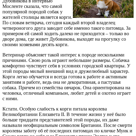
Дубовикова в интервью
Мосленте сказала, что самой
популярной породой собак у
жителей столицы является корги.
По словам ветврача, сегодня каждый второй владелец
четвероногого друга заводит себе именно такого питомца. За
примером ей самой ходить далеко не приходится – только во
дворе дома, где живет Дубовикова, выходят на прогулку со
своими хозяевами десять корги.
Ветеринар объясняет такой интерес к породе несколькими
причинами. Свою роль играют небольшие размеры. Собачка
комфортно чувствует себя в условиях городской квартиры. У
этой породы милый внешний вид и дружелюбный характер.
Корги легко обучается и всегда готова к работе и активным
занятиям и работе, ведь она не декоративная, а пастушья
собака. Причем из семейства овчарок. Она ориентирована на
человека, отличный компаньон, любит детей и охотно играет
с ними.
Кстати. Особую слабость к корги питала королева
Великобритании Елизавета II. В течение жизни у неё было
больше тридцати представителей этой породы, их даже
называли неофициальным символом Британии. После смерти
королевы заботу об её последних питомцах по кличке Муик и