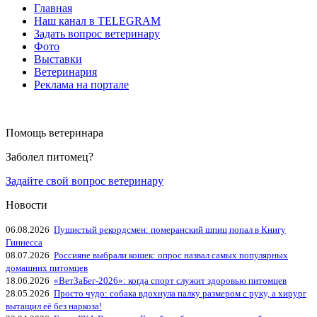
Главная
Наш канал в TELEGRAM
Задать вопрос ветеринару
Фото
Выставки
Ветеринария
Реклама на портале
Помощь ветеринара
Заболел питомец?
Задайте свой вопрос ветеринару
Новости
06.08.2026
Пушистый рекордсмен: померанский шпиц попал в Книгу
Гиннесса
08.07.2026
Россияне выбрали кошек: опрос назвал самых популярных
домашних питомцев
18.06.2026
«ВетЗаБег‑2026»: когда спорт служит здоровью питомцев
28.05.2026
Просто чудо: собака вдохнула палку размером с руку, а хирург
вытащил её без наркоза!