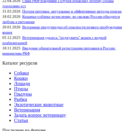
22.04.2026
Глава РКФ Владимир Голубев объяснил, почему собака
торопливо ест
31.03.2026
Потеря питомца: актуальные и эффективные методы поиска
18.02.2026
Кошачье-собачье исчисление: во сколько России обходится
любовь к питомцам
20.01.2026
Ветеринар предупредил об опасности резкого пробуждения
кошек
05.12.2025
Ветеринарам удалось "подружить" кошек с водной
реабилитацией
18.11.2025
Введение обязательной регистрации питомцев в России:
инициатива РКФ
Каталог ресурсов
Собаки
Кошки
Лошади
Птицы
Грызуны
Рыбки
Экзотические животные
Ветеринария
Задать вопрос ветеринару
Статьи
Последнее на форуме