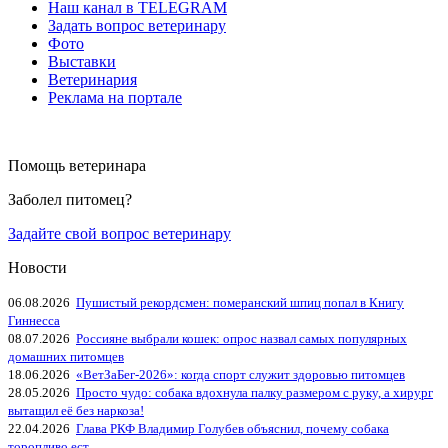
Наш канал в TELEGRAM
Задать вопрос ветеринару
Фото
Выставки
Ветеринария
Реклама на портале
Помощь ветеринара
Заболел питомец?
Задайте свой вопрос ветеринару
Новости
06.08.2026
Пушистый рекордсмен: померанский шпиц попал в Книгу
Гиннесса
08.07.2026
Россияне выбрали кошек: опрос назвал самых популярных
домашних питомцев
18.06.2026
«ВетЗаБег‑2026»: когда спорт служит здоровью питомцев
28.05.2026
Просто чудо: собака вдохнула палку размером с руку, а хирург
вытащил её без наркоза!
22.04.2026
Глава РКФ Владимир Голубев объяснил, почему собака
торопливо ест