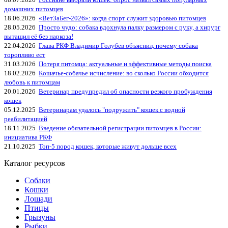
домашних питомцев
18.06.2026
«ВетЗаБег‑2026»: когда спорт служит здоровью питомцев
28.05.2026
Просто чудо: собака вдохнула палку размером с руку, а хирург
вытащил её без наркоза!
22.04.2026
Глава РКФ Владимир Голубев объяснил, почему собака
торопливо ест
31.03.2026
Потеря питомца: актуальные и эффективные методы поиска
18.02.2026
Кошачье-собачье исчисление: во сколько России обходится
любовь к питомцам
20.01.2026
Ветеринар предупредил об опасности резкого пробуждения
кошек
05.12.2025
Ветеринарам удалось "подружить" кошек с водной
реабилитацией
18.11.2025
Введение обязательной регистрации питомцев в России:
инициатива РКФ
21.10.2025
Топ-5 пород кошек, которые живут дольше всех
Каталог ресурсов
Собаки
Кошки
Лошади
Птицы
Грызуны
Рыбки