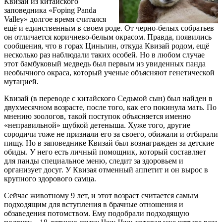
Квизай из китайского
заповедника «Foping Panda
Valley» долгое время считался
ещё и единственным в своем роде. От черно-белых собратьев
он отличается коричнево-белым окрасом. Правда, появились
сообщения, что в горах Циньлин, откуда Квизай родом, ещё
несколько раз наблюдали таких особей. Но в любом случае
этот бамбуковый медведь был первым из увиденных панда
необычного окраса, который ученые объясняют генетической
мутацией.
Квизай (в переводе с китайского Седьмой сын) был найден в
двухмесячном возрасте, после того, как его покинула мать. По
мнению зоологов, такой поступок объясняется именно
«неправильной» шубкой детеныша. Хуже того, другие
сородичи тоже не признали его за своего, обижали и отбирали
пищу. Но в заповеднике Квизай был вознагражден за детские
обиды. У него есть личный помощник, который составляет
для панды специальное меню, следит за здоровьем и
организует досуг. У Квизая отменный аппетит и он вырос в
крупного здорового самца.
Сейчас животному 9 лет, и этот возраст считается самым
подходящим для вступления в брачные отношения и
обзаведения потомством. Ему подобрали подходящую