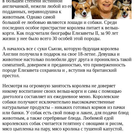
в большей степени истинной
англичанкой, нежели любой из ее
подданных, неравнодушна к
животным. Однако самой
большой ее любовью являются лошади и собаки. Среди
последних особое пристрастие королева питает к вельш-
корги. Как подсчитали биографы Елизаветы ІІ, за 90 лет
жизни у нее было всего 30 особей этой породы.
А началось все с суки Сьюзи, которую будущая королева
Англии получила в подарок на свое 18-летие. Девушка и
животное настолько полюбили друг друга и прониклись такой
симпатией, доверием и преданностью, что приверженность
породе Елизавета сохранила и , вступив на британский
престол.
Несмотря на огромную занятость королева не доверяет
никому воспитание своих вельш-корги и сама с помощью
диетолога составляет их ежедневное меню. Королевские
собаки получают исключительно высококачественные
натуральные продукты – никаких готовых кормов из пачки
или банки. У собак есть свой повар и лакеи, для подачи блюд
животным, а также серебряные блюда. Любимой едой
королевских собак считается телятину с овощами и рисом,
мясо цыпленка на пару, мясо кролика с тушеной капустой.