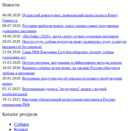
Новости
06.08.2026
Пушистый рекордсмен: померанский шпиц попал в Книгу
Гиннесса
08.07.2026
Россияне выбрали кошек: опрос назвал самых популярных
домашних питомцев
18.06.2026
«ВетЗаБег‑2026»: когда спорт служит здоровью питомцев
28.05.2026
Просто чудо: собака вдохнула палку размером с руку, а хирург
вытащил её без наркоза!
22.04.2026
Глава РКФ Владимир Голубев объяснил, почему собака
торопливо ест
31.03.2026
Потеря питомца: актуальные и эффективные методы поиска
18.02.2026
Кошачье-собачье исчисление: во сколько России обходится
любовь к питомцам
20.01.2026
Ветеринар предупредил об опасности резкого пробуждения
кошек
05.12.2025
Ветеринарам удалось "подружить" кошек с водной
реабилитацией
18.11.2025
Введение обязательной регистрации питомцев в России:
инициатива РКФ
Каталог ресурсов
Собаки
Кошки