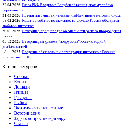
22.04.2026
Глава РКФ Владимир Голубев объяснил, почему собака
торопливо ест
31.03.2026
Потеря питомца: актуальные и эффективные методы поиска
18.02.2026
Кошачье-собачье исчисление: во сколько России обходится
любовь к питомцам
20.01.2026
Ветеринар предупредил об опасности резкого пробуждения
кошек
05.12.2025
Ветеринарам удалось "подружить" кошек с водной
реабилитацией
18.11.2025
Введение обязательной регистрации питомцев в России:
инициатива РКФ
Каталог ресурсов
Собаки
Кошки
Лошади
Птицы
Грызуны
Рыбки
Экзотические животные
Ветеринария
Задать вопрос ветеринару
Статьи