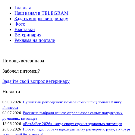
Главная
Наш канал в TELEGRAM
Задать вопрос ветеринару
Фото
Выставки
Ветеринария
Реклама на портале
Помощь ветеринара
Заболел питомец?
Задайте свой вопрос ветеринару
Новости
06.08.2026
Пушистый рекордсмен: померанский шпиц попал в Книгу
Гиннесса
08.07.2026
Россияне выбрали кошек: опрос назвал самых популярных
домашних питомцев
18.06.2026
«ВетЗаБег‑2026»: когда спорт служит здоровью питомцев
28.05.2026
Просто чудо: собака вдохнула палку размером с руку, а хирург
вытащил её без наркоза!