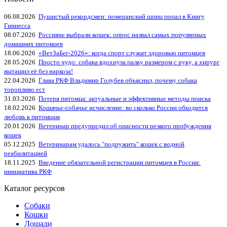
06.08.2026
Пушистый рекордсмен: померанский шпиц попал в Книгу
Гиннесса
08.07.2026
Россияне выбрали кошек: опрос назвал самых популярных
домашних питомцев
18.06.2026
«ВетЗаБег‑2026»: когда спорт служит здоровью питомцев
28.05.2026
Просто чудо: собака вдохнула палку размером с руку, а хирург
вытащил её без наркоза!
22.04.2026
Глава РКФ Владимир Голубев объяснил, почему собака
торопливо ест
31.03.2026
Потеря питомца: актуальные и эффективные методы поиска
18.02.2026
Кошачье-собачье исчисление: во сколько России обходится
любовь к питомцам
20.01.2026
Ветеринар предупредил об опасности резкого пробуждения
кошек
05.12.2025
Ветеринарам удалось "подружить" кошек с водной
реабилитацией
18.11.2025
Введение обязательной регистрации питомцев в России:
инициатива РКФ
Каталог ресурсов
Собаки
Кошки
Лошади