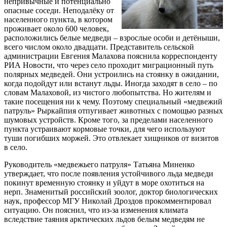
непривычные и потенциально
опасные соседи. Неподалёку от
населенного пункта, в котором
проживает около 600 человек,
расположились белые медведи – взрослые особи и детёныши,
всего числом около двадцати. Представитель сельской
администрации Евгения Малахова пояснила корреспонденту
РИА Новости, что через село проходит миграционный путь
полярных медведей. Они устроились на стоянку в ожидании,
когда подойдут или встанут льды. Иногда заходят в село – по
словам Малаховой, из чистого любопытства. Но жителям и
такие посещения ни к чему. Поэтому специальный «медвежий
патруль» Рыркайпия отпугивает животных с помощью разных
шумовых устройств. Кроме того, за пределами населенного
пункта устраивают кормовые точки, для чего используют
туши погибших моржей. Это отвлекает хищников от визитов
в село.
Руководитель «медвежьего патруля» Татьяна Миненко
утверждает, что после появления устойчивого льда медведи
покинут временную стоянку и уйдут в море охотиться на
нерп. Знаменитый российский зоолог, доктор биологических
наук, профессор МГУ Николай Дроздов прокомментировал
ситуацию. Он пояснил, что из-за изменения климата
вследствие таяния арктических льдов белым медведям не