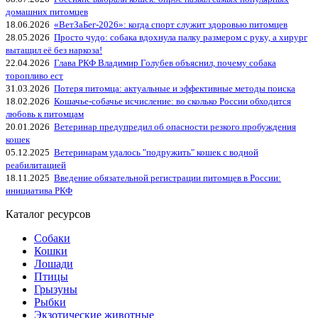
домашних питомцев
18.06.2026
«ВетЗаБег‑2026»: когда спорт служит здоровью питомцев
28.05.2026
Просто чудо: собака вдохнула палку размером с руку, а хирург
вытащил её без наркоза!
22.04.2026
Глава РКФ Владимир Голубев объяснил, почему собака
торопливо ест
31.03.2026
Потеря питомца: актуальные и эффективные методы поиска
18.02.2026
Кошачье-собачье исчисление: во сколько России обходится
любовь к питомцам
20.01.2026
Ветеринар предупредил об опасности резкого пробуждения
кошек
05.12.2025
Ветеринарам удалось "подружить" кошек с водной
реабилитацией
18.11.2025
Введение обязательной регистрации питомцев в России:
инициатива РКФ
Каталог ресурсов
Собаки
Кошки
Лошади
Птицы
Грызуны
Рыбки
Экзотические животные