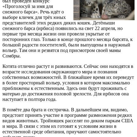
был проведён конкурс
«Проголосуй за имя для
снежного барса». Речь идёт о
выборе кличек для трёх юных
представителей этих редких диких кошек. Детёныши
снежного барса (ирбиса) появились на свет 22 апреля, но
первые три месяца жизни они провели укрытые от
посторонних глаз. Только в конце прошлого месяца барсята, к
большой радости посетителей, были выпущены в наружный
вольер. Там они и резвятся под присмотром своей мамы
Сомбры.
Котята отлично растут и развиваются. Сейчас они находятся в
возрасте исследования окружающего мира и познания
собственных возможностей. В ближайшее время их переведут
в более просторный вольер, условия в котором максимально
приближены к естественным. Здесь они будут проживать с
матерью до достижения половой зрелости. Для ирбисов она
наступает в полтора года.
В помёте два брата и сестричка. В дальнейшем им, видимо,
предстоит принять участие в программе размножения редких
видов животных. Тройняшек расселят по диким паркам США
и мира. В связи с этим их готовят к условиям жизни в
естественной среде обитания, приучают самостоятельно