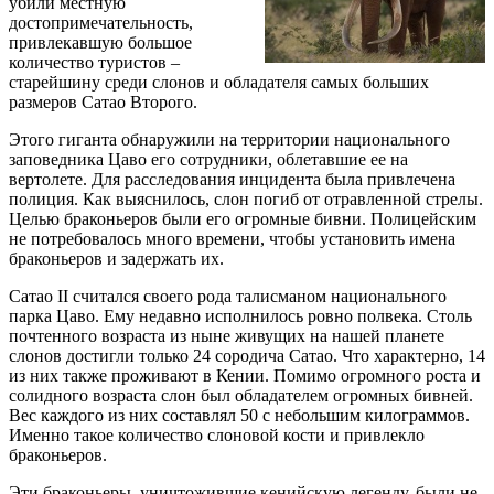
убили местную
достопримечательность,
привлекавшую большое
количество туристов –
старейшину среди слонов и обладателя самых больших
размеров Сатао Второго.
Этого гиганта обнаружили на территории национального
заповедника Цаво его сотрудники, облетавшие ее на
вертолете. Для расследования инцидента была привлечена
полиция. Как выяснилось, слон погиб от отравленной стрелы.
Целью браконьеров были его огромные бивни. Полицейским
не потребовалось много времени, чтобы установить имена
браконьеров и задержать их.
Сатао II считался своего рода талисманом национального
парка Цаво. Ему недавно исполнилось ровно полвека. Столь
почтенного возраста из ныне живущих на нашей планете
слонов достигли только 24 сородича Сатао. Что характерно, 14
из них также проживают в Кении. Помимо огромного роста и
солидного возраста слон был обладателем огромных бивней.
Вес каждого из них составлял 50 с небольшим килограммов.
Именно такое количество слоновой кости и привлекло
браконьеров.
Эти браконьеры, уничтожившие кенийскую легенду, были не