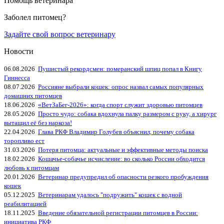
Помощь ветеринара
Заболел питомец?
Задайте свой вопрос ветеринару
Новости
06.08.2026
Пушистый рекордсмен: померанский шпиц попал в Книгу
Гиннесса
08.07.2026
Россияне выбрали кошек: опрос назвал самых популярных
домашних питомцев
18.06.2026
«ВетЗаБег‑2026»: когда спорт служит здоровью питомцев
28.05.2026
Просто чудо: собака вдохнула палку размером с руку, а хирург
вытащил её без наркоза!
22.04.2026
Глава РКФ Владимир Голубев объяснил, почему собака
торопливо ест
31.03.2026
Потеря питомца: актуальные и эффективные методы поиска
18.02.2026
Кошачье-собачье исчисление: во сколько России обходится
любовь к питомцам
20.01.2026
Ветеринар предупредил об опасности резкого пробуждения
кошек
05.12.2025
Ветеринарам удалось "подружить" кошек с водной
реабилитацией
18.11.2025
Введение обязательной регистрации питомцев в России:
инициатива РКФ