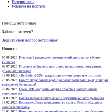
Ветеринария
Реклама на портале
Помощь ветеринара
Заболел питомец?
Задайте свой вопрос ветеринару
Новости
06.08.2026
Пушистый рекордсмен: померанский шпиц попал в Книгу
Гиннесса
08.07.2026
Россияне выбрали кошек: опрос назвал самых популярных
домашних питомцев
18.06.2026
«ВетЗаБег‑2026»: когда спорт служит здоровью питомцев
28.05.2026
Просто чудо: собака вдохнула палку размером с руку, а хирург
вытащил её без наркоза!
22.04.2026
Глава РКФ Владимир Голубев объяснил, почему собака
торопливо ест
31.03.2026
Потеря питомца: актуальные и эффективные методы поиска
18.02.2026
Кошачье-собачье исчисление: во сколько России обходится
любовь к питомцам
20.01.2026
Ветеринар предупредил об опасности резкого пробуждения