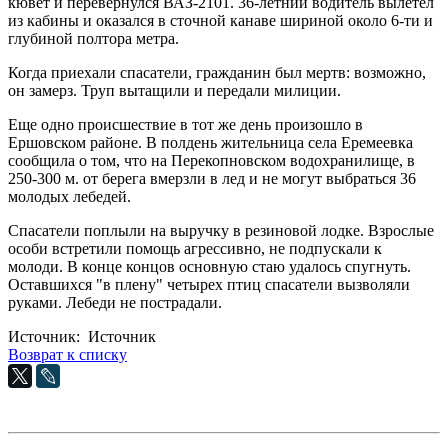
кювет и перевернулся ВАЗ-2101. 36-летний водитель вылетел
из кабины и оказался в сточной канаве шириной около 6-ти и
глубиной полтора метра.
Когда приехали спасатели, гражданин был мертв: возможно,
он замерз. Труп вытащили и передали милиции.
Еще одно происшествие в тот же день произошло в
Ершовском районе. В полдень жительница села Еремеевка
сообщила о том, что на Перекопновском водохранилище, в
250-300 м. от берега вмерзли в лед и не могут выбраться 36
молодых лебедей.
Спасатели поплыли на выручку в резиновой лодке. Взрослые
особи встретили помощь агрессивно, не подпускали к
молоди. В конце концов основную стаю удалось спугнуть.
Оставшихся "в плену" четырех птиц спасатели вызволяли
руками. Лебеди не пострадали.
Источник: Источник
Возврат к списку