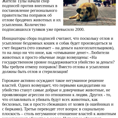
Жители Тулы начали сбор
подписей против внесенных в
постановление регионального
правительства поправок об
отлове бродячих животных и их
усыплении. Количество
подписавшихся туляков уже превысило 2000.
Инициаторы сбора подписей считают, что поскольку отлов и
усыпление бездомных кошек и собак будет производиться за
счет бюджета (что означает – на деньги налогоплательщиков),
то на лицо ни что иное, как «отмывание денег». Любители
животных и просто обычные люди возмущены: «На
государственном уровне поддерживается убийство за деньги?
Мы требуем отмену поправок! Вместо отлова и усыпления
должны быть отлов и стерилизация!
Горожане активно осуждают такое негуманное решение
властей. Одних возмущает, что первыми кандидатами на
убийство станут самые добрые и доверчивые животные, не
проявляющие агрессии по отношении к людям. Других - то,
что отлавливать и убивать будут всех животных, как
бесхозных, так и просто сбежавших от хозяев (в ошейниках и
с бирками). Третьи переводят этот вопрос в социальную
плоскость – столь негуманное отношение властей к животным