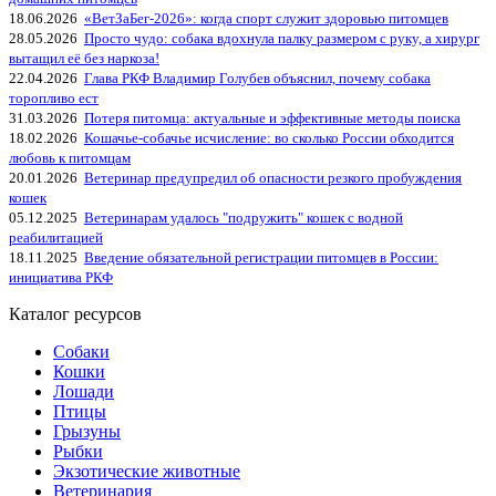
18.06.2026
«ВетЗаБег‑2026»: когда спорт служит здоровью питомцев
28.05.2026
Просто чудо: собака вдохнула палку размером с руку, а хирург
вытащил её без наркоза!
22.04.2026
Глава РКФ Владимир Голубев объяснил, почему собака
торопливо ест
31.03.2026
Потеря питомца: актуальные и эффективные методы поиска
18.02.2026
Кошачье-собачье исчисление: во сколько России обходится
любовь к питомцам
20.01.2026
Ветеринар предупредил об опасности резкого пробуждения
кошек
05.12.2025
Ветеринарам удалось "подружить" кошек с водной
реабилитацией
18.11.2025
Введение обязательной регистрации питомцев в России:
инициатива РКФ
Каталог ресурсов
Собаки
Кошки
Лошади
Птицы
Грызуны
Рыбки
Экзотические животные
Ветеринария